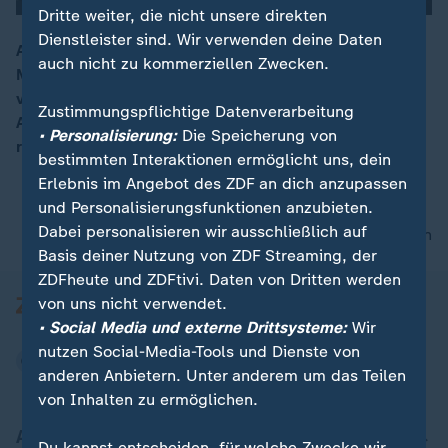
Dritte weiter, die nicht unsere direkten
Dienstleister sind. Wir verwenden deine Daten
An diesem Wochenende werden in Erfurt etwa 50.000
auch nicht zu kommerziellen Zwecken.
Menschen erwartet. Neben Konzertbesuchern
00:15
versammelt sich die AfD zum Bundesparteitag.
Zustimmungspflichtige Datenverarbeitung
Außerdem ist mit Tausenden Gegendemonstranten zu
• Personalisierung:
Die Speicherung von
rechnen.
bestimmten Interaktionen ermöglicht uns, dein
Erlebnis im Angebot des ZDF an dich anzupassen
und Personalisierungsfunktionen anzubieten.
Dabei personalisieren wir ausschließlich auf
nach oben
Basis deiner Nutzung von ZDF Streaming, der
ZDFheute und ZDFtivi. Daten von Dritten werden
von uns nicht verwendet.
• Social Media und externe Drittsysteme:
Wir
nutzen Social-Media-Tools und Dienste von
anderen Anbietern. Unter anderem um das Teilen
von Inhalten zu ermöglichen.
Aktuell bei ZDFheute
Du kannst entscheiden, für welche Zwecke wir