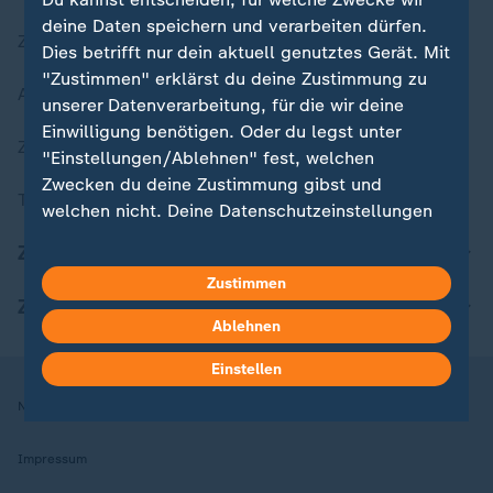
deine Daten speichern und verarbeiten dürfen.
Zuletzt veröffentlicht
Dies betrifft nur dein aktuell genutztes Gerät. Mit
"Zustimmen" erklärst du deine Zustimmung zu
Aktuelle Sendungs-Videos
unserer Datenverarbeitung, für die wir deine
Einwilligung benötigen. Oder du legst unter
ZDFheute Stories
"Einstellungen/Ablehnen" fest, welchen
Zwecken du deine Zustimmung gibst und
Themen im Überblick
welchen nicht. Deine Datenschutzeinstellungen
kannst du jederzeit mit Wirkung für die Zukunft
ZDFheute Update
in deinen Einstellungen widerrufen oder ändern.
Zustimmen
ZDFheute Apps
Hier findest du das Impressum.
Ablehnen
Weitere Informationen findest du in unserer
Datenschutzerklärung.
Einstellen
Nutzungsbedingungen
Datenschutz
Datenschutzeinstellungen
Impressum