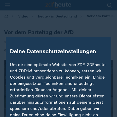
Vor dem Parteita
Video
heute - in Deutschland
Vor dem Parteitag der AfD
von Mona Trebing
|
Deine Datenschutzeinstellungen
03.07.2026 | 14:00
Um dir eine optimale Website von ZDF, ZDFheute
und ZDFtivi präsentieren zu können, setzen wir
Cookies und vergleichbare Techniken ein. Einige
der eingesetzten Techniken sind unbedingt
erforderlich für unser Angebot. Mit deiner
Zustimmung dürfen wir und unsere Dienstleister
darüber hinaus Informationen auf deinem Gerät
speichern und/oder abrufen. Dabei geben wir
deine Daten ohne deine Einwilligung nicht an