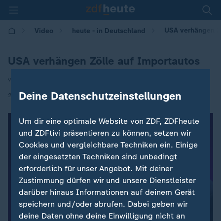
USA verhängen Zö
Video
heute - in Deutschland
USA verhängen Zölle auf Importautos
von Svenja Bergerhoff
Deine Datenschutzeinstellungen
|
27.03.2025 | 14:00
Um dir eine optimale Website von ZDF, ZDFheute
und ZDFtivi präsentieren zu können, setzen wir
Cookies und vergleichbare Techniken ein. Einige
der eingesetzten Techniken sind unbedingt
erforderlich für unser Angebot. Mit deiner
Zustimmung dürfen wir und unsere Dienstleister
darüber hinaus Informationen auf deinem Gerät
speichern und/oder abrufen. Dabei geben wir
deine Daten ohne deine Einwilligung nicht an