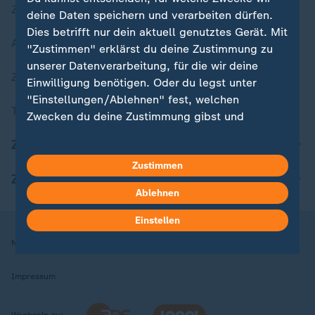
Zuletzt veröffentlicht
deine Daten speichern und verarbeiten dürfen.
Dies betrifft nur dein aktuell genutztes Gerät. Mit
Aktuelle Sendungs-Videos
"Zustimmen" erklärst du deine Zustimmung zu
unserer Datenverarbeitung, für die wir deine
ZDFheute Stories
Einwilligung benötigen. Oder du legst unter
"Einstellungen/Ablehnen" fest, welchen
Themen im Überblick
Zwecken du deine Zustimmung gibst und
welchen nicht. Deine Datenschutzeinstellungen
ZDFheute Update
kannst du jederzeit mit Wirkung für die Zukunft
Zustimmen
in deinen Einstellungen widerrufen oder ändern.
ZDFheute Apps
Ablehnen
Hier findest du das Impressum.
Weitere Informationen findest du in unserer
Einstellen
Datenschutzerklärung.
Nutzungsbedingungen
Datenschutz
Datenschutzeinstellungen
Impressum