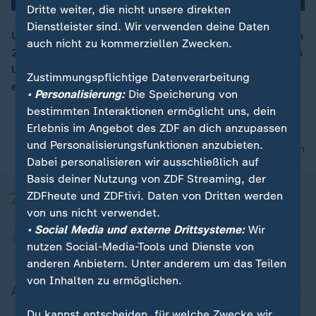
Dritte weiter, die nicht unsere direkten
Dienstleister sind. Wir verwenden deine Daten
US-Präsident Trump hat ab April Strafzölle in Höhe von
auch nicht zu kommerziellen Zwecken.
25% auf Autos und Autoteile verhängt, die nicht in den
00:16
USA produziert werden. In Europa befürchtet man
Zustimmungspflichtige Datenverarbeitung
einen Handelskrieg.
• Personalisierung:
Die Speicherung von
bestimmten Interaktionen ermöglicht uns, dein
Erlebnis im Angebot des ZDF an dich anzupassen
und Personalisierungsfunktionen anzubieten.
nach oben
Dabei personalisieren wir ausschließlich auf
Basis deiner Nutzung von ZDF Streaming, der
ZDFheute und ZDFtivi. Daten von Dritten werden
von uns nicht verwendet.
• Social Media und externe Drittsysteme:
Wir
nutzen Social-Media-Tools und Dienste von
anderen Anbietern. Unter anderem um das Teilen
von Inhalten zu ermöglichen.
Aktuell bei ZDFheute
Du kannst entscheiden, für welche Zwecke wir