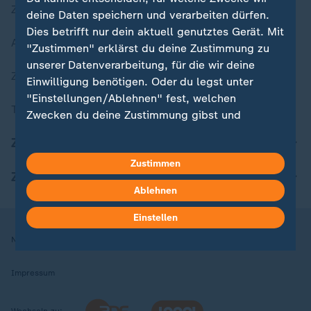
Zuletzt veröffentlicht
deine Daten speichern und verarbeiten dürfen.
Dies betrifft nur dein aktuell genutztes Gerät. Mit
Aktuelle Sendungs-Videos
"Zustimmen" erklärst du deine Zustimmung zu
unserer Datenverarbeitung, für die wir deine
ZDFheute Stories
Einwilligung benötigen. Oder du legst unter
"Einstellungen/Ablehnen" fest, welchen
Themen im Überblick
Zwecken du deine Zustimmung gibst und
welchen nicht. Deine Datenschutzeinstellungen
ZDFheute Update
kannst du jederzeit mit Wirkung für die Zukunft
Zustimmen
in deinen Einstellungen widerrufen oder ändern.
ZDFheute Apps
Ablehnen
Hier findest du das Impressum.
Weitere Informationen findest du in unserer
Einstellen
Datenschutzerklärung.
Nutzungsbedingungen
Datenschutz
Datenschutzeinstellungen
Impressum