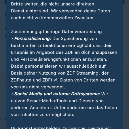
Dritte weiter, die nicht unsere direkten
Dienstleister sind. Wir verwenden deine Daten
In Berlin gingen vergangene Nacht insgesamt 36
auch nicht zu kommerziellen Zwecken.
Transporter auf zwei verschiedenen Firmengeländen in
00:11
Flammen auf. Die Polizei geht von Brandstiftung aus.
Zustimmungspflichtige Datenverarbeitung
Die Ermittlungen laufen.
• Personalisierung:
Die Speicherung von
bestimmten Interaktionen ermöglicht uns, dein
Erlebnis im Angebot des ZDF an dich anzupassen
und Personalisierungsfunktionen anzubieten.
nach oben
Dabei personalisieren wir ausschließlich auf
Basis deiner Nutzung von ZDF Streaming, der
ZDFheute und ZDFtivi. Daten von Dritten werden
von uns nicht verwendet.
• Social Media und externe Drittsysteme:
Wir
nutzen Social-Media-Tools und Dienste von
anderen Anbietern. Unter anderem um das Teilen
von Inhalten zu ermöglichen.
Aktuell bei ZDFheute
Du kannst entscheiden, für welche Zwecke wir