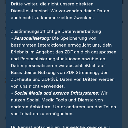
Dritte weiter, die nicht unsere direkten
Dienstleister sind. Wir verwenden deine Daten
Traditionsgeschäfte prägen das Stadtbild. Doch immer
auch nicht zu kommerziellen Zwecken.
mehr müssen schließen, weil sie den Kampf gegen den
00:16
Onlinehandel verlieren. Allein in diesem Jahr mussten
Zustimmungspflichtige Datenverarbeitung
rund 4500 Einzelhändler aufgeben.
• Personalisierung:
Die Speicherung von
bestimmten Interaktionen ermöglicht uns, dein
Erlebnis im Angebot des ZDF an dich anzupassen
und Personalisierungsfunktionen anzubieten.
nach oben
Dabei personalisieren wir ausschließlich auf
Basis deiner Nutzung von ZDF Streaming, der
ZDFheute und ZDFtivi. Daten von Dritten werden
von uns nicht verwendet.
• Social Media und externe Drittsysteme:
Wir
nutzen Social-Media-Tools und Dienste von
anderen Anbietern. Unter anderem um das Teilen
von Inhalten zu ermöglichen.
Aktuell bei ZDFheute
Du kannst entscheiden, für welche Zwecke wir