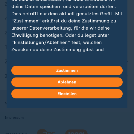
Zuletzt veröffentlicht
deine Daten speichern und verarbeiten dürfen.
Dies betrifft nur dein aktuell genutztes Gerät. Mit
Aktuelle Sendungs-Videos
"Zustimmen" erklärst du deine Zustimmung zu
unserer Datenverarbeitung, für die wir deine
ZDFheute Stories
Einwilligung benötigen. Oder du legst unter
"Einstellungen/Ablehnen" fest, welchen
Themen im Überblick
Zwecken du deine Zustimmung gibst und
welchen nicht. Deine Datenschutzeinstellungen
ZDFheute Update
kannst du jederzeit mit Wirkung für die Zukunft
Zustimmen
in deinen Einstellungen widerrufen oder ändern.
ZDFheute Apps
Ablehnen
Hier findest du das Impressum.
Weitere Informationen findest du in unserer
Einstellen
Datenschutzerklärung.
Nutzungsbedingungen
Datenschutz
Datenschutzeinstellungen
Impressum