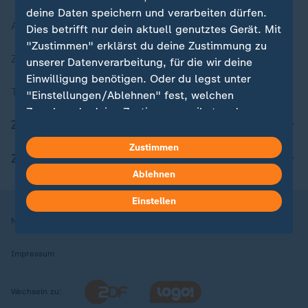
deine Daten speichern und verarbeiten dürfen.
Aktuelle Sendungs-Videos
Dies betrifft nur dein aktuell genutztes Gerät. Mit
"Zustimmen" erklärst du deine Zustimmung zu
ZDFheute Stories
unserer Datenverarbeitung, für die wir deine
Einwilligung benötigen. Oder du legst unter
Themen im Überblick
"Einstellungen/Ablehnen" fest, welchen
Zwecken du deine Zustimmung gibst und
ZDFheute Update
welchen nicht. Deine Datenschutzeinstellungen
kannst du jederzeit mit Wirkung für die Zukunft
Zustimmen
ZDFheute Apps
in deinen Einstellungen widerrufen oder ändern.
Ablehnen
Hier findest du das Impressum.
Einstellen
Weitere Informationen findest du in unserer
Nutzungsbedingungen
Datenschutz
Datenschutzeinstellungen
Datenschutzerklärung.
Impressum
Wechseln zu: