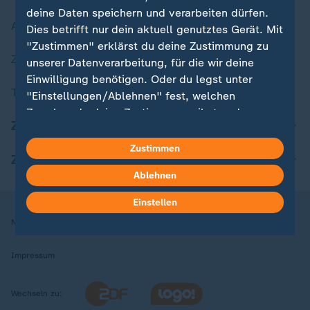
deine Daten speichern und verarbeiten dürfen.
Aktuelle Sendungs-Videos
Dies betrifft nur dein aktuell genutztes Gerät. Mit
"Zustimmen" erklärst du deine Zustimmung zu
ZDFheute Stories
unserer Datenverarbeitung, für die wir deine
Einwilligung benötigen. Oder du legst unter
Themen im Überblick
"Einstellungen/Ablehnen" fest, welchen
Zwecken du deine Zustimmung gibst und
ZDFheute Update
welchen nicht. Deine Datenschutzeinstellungen
kannst du jederzeit mit Wirkung für die Zukunft
Zustimmen
ZDFheute Apps
in deinen Einstellungen widerrufen oder ändern.
Ablehnen
Hier findest du das Impressum.
Einstellen
Weitere Informationen findest du in unserer
Nutzungsbedingungen
Datenschutz
Datenschutzeinstellungen
Datenschutzerklärung.
Impressum
Wechseln zu: