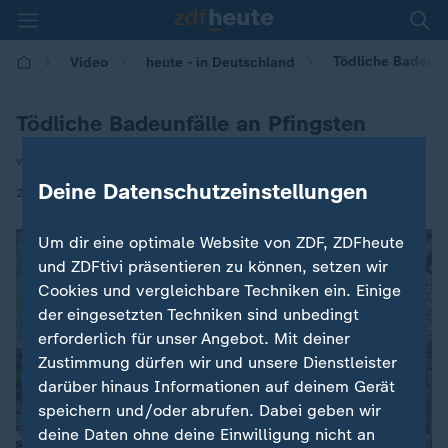
Tödliche Badeunf
Video
heute - in Deutschland
Tödliche Badeunfälle an Pfingsten
von Simon Seitel
Deine Datenschutzeinstellungen
|
26.05.2026 | 14:00
Um dir eine optimale Website von ZDF, ZDFheute
und ZDFtivi präsentieren zu können, setzen wir
Cookies und vergleichbare Techniken ein. Einige
der eingesetzten Techniken sind unbedingt
erforderlich für unser Angebot. Mit deiner
Zustimmung dürfen wir und unsere Dienstleister
darüber hinaus Informationen auf deinem Gerät
speichern und/oder abrufen. Dabei geben wir
deine Daten ohne deine Einwilligung nicht an