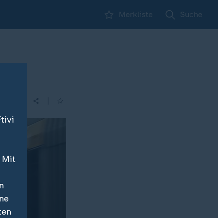
Merkliste
Suche
|
| 14:00
tivi
 Mit
n
ine
ten