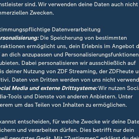
nstleister sind. Wir verwenden deine Daten auch nicht
merziellen Zwecken.
timmungspflichtige Datenverarbeitung
ersonalisierung:
Die Speicherung von bestimmten
eraktionen ermöglicht uns, dein Erlebnis im Angebot 
 an dich anzupassen und Personalisierungsfunktionen
ubieten. Dabei personalisieren wir ausschließlich auf
is deiner Nutzung von ZDF Streaming, der ZDFheute 
teigen die Temperaturen in Deutschland auf über 30
tivi. Daten von Dritten werden von uns nicht verwend
-hilfe mahnt heute: Nach ihren Untersuchungen sind
ocial Media und externe Drittsysteme:
Wir nutzen Soci
bewohner extremer Hitze ausgesetzt.
ia-Tools und Dienste von anderen Anbietern. Unter
erem um das Teilen von Inhalten zu ermöglichen.
kannst entscheiden, für welche Zwecke wir deine Dat
ichern und verarbeiten dürfen. Dies betrifft nur dein
uell genutztes Gerät. Mit "Zustimmen" erklärst du dei