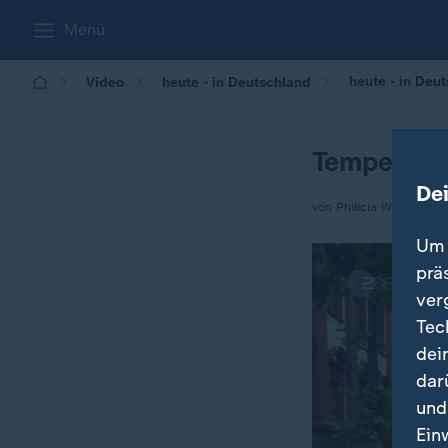
Menü
heute - in Deu
Video
heute - in Deutschland
Temperatur
De
von Philicia Withney
Um 
prä
ver
Tec
dei
dar
und
Ein