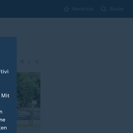
Merkliste
Suche
|
| 14:00
tivi
 Mit
n
ine
ten