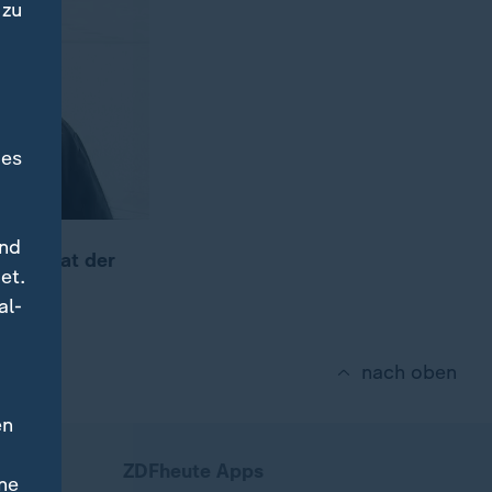
 zu
des
und
 Doch hat der
et.
al-
nach oben
en
ZDFheute Apps
ne