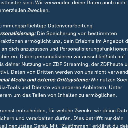
nstleister sind. Wir verwenden deine Daten auch nicht
merziellen Zwecken.
timmungspflichtige Datenverarbeitung
ersonalisierung:
Die Speicherung von bestimmten
eraktionen ermöglicht uns, dein Erlebnis im Angebot 
 an dich anzupassen und Personalisierungsfunktionen
ubieten. Dabei personalisieren wir ausschließlich auf
is deiner Nutzung von ZDF Streaming, der ZDFheute 
r Tankrabatt und damit wird der Sprit wieder teurer.
tivi. Daten von Dritten werden von uns nicht verwend
utofahrer wirklich erreicht und entlastet?
ocial Media und externe Drittsysteme:
Wir nutzen Soci
ia-Tools und Dienste von anderen Anbietern. Unter
erem um das Teilen von Inhalten zu ermöglichen.
kannst entscheiden, für welche Zwecke wir deine Dat
ichern und verarbeiten dürfen. Dies betrifft nur dein
ei ZDFheute
ZDFheute Update
uell genutztes Gerät. Mit "Zustimmen" erklärst du dei