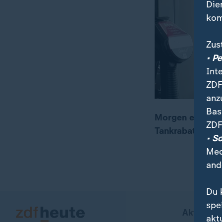
Die
kom
Zus
• P
Int
ZDF
anz
Bas
Morgen endet de
ZDF
Tankrabatt die A
00:16
01:39
• S
Med
and
Du 
spe
Aktuell b
akt