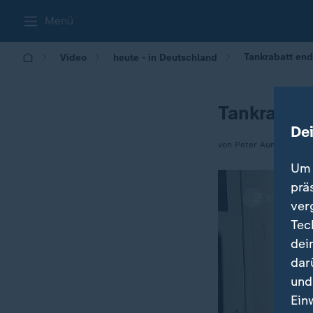
Menü
Tankrabatt en
Video
heute - in Deutschland
Tankrabat
De
von Peter Aumeier
Um 
prä
ver
Tec
dei
dar
und
Ein