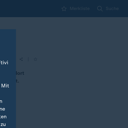
Merkliste
Suche
|
| 14:00
tivi
bäude dort
vor Ort.
 Mit
n
ine
ten
 zu