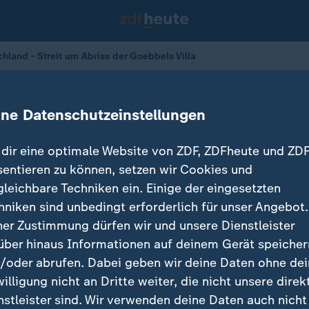
chland - Streit um Abriss der Goebbels Villa
Abriss der Goebbels Villa
ine Datenschutzeinstellungen
02.05.2024 
dir eine optimale Website von ZDF, ZDFheute und ZDF
sentieren zu können, setzen wir Cookies und
lla nahe Wandlitz und weitere denkmalgeschützte Ge
gleichbare Techniken ein. Einige der eingesetzten
n werden. Das stößt auf breiten Widerstand nicht nur 
hniken sind unbedingt erforderlich für unser Angebot.
ner Zustimmung dürfen wir und unsere Dienstleister
über hinaus Informationen auf deinem Gerät speicher
/oder abrufen. Dabei geben wir deine Daten ohne de
willigung nicht an Dritte weiter, die nicht unsere direk
nstleister sind. Wir verwenden deine Daten auch nicht