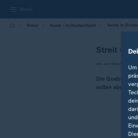
Menü
heute in Deuts
Video
heute - in Deutschland
Streit um 
De
von Jan Meier
Um 
prä
Die Goebbels Vi
ver
sollen abgerisse
Tec
dei
dar
und
Ein
Die