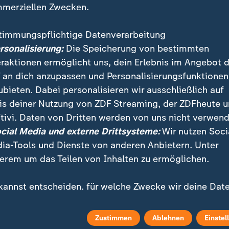
merziellen Zwecken.
timmungspflichtige Datenverarbeitung
ersonalisierung:
Die Speicherung von bestimmten
eraktionen ermöglicht uns, dein Erlebnis im Angebot 
 an dich anzupassen und Personalisierungsfunktionen
ubieten. Dabei personalisieren wir ausschließlich auf
is deiner Nutzung von ZDF Streaming, der ZDFheute 
ei ZDFheute
ZDFheute Update
tivi. Daten von Dritten werden von uns nicht verwend
ocial Media und externe Drittsysteme:
Wir nutzen Soci
eröffentlicht
E-Mail-Newsletter
ia-Tools und Dienste von anderen Anbietern. Unter
 Sendungs-Videos
Facebook Messenger
erem um das Teilen von Inhalten zu ermöglichen.
 Stories
WhatsApp-Channel
kannst entscheiden, für welche Zwecke wir deine Dat
ichern und verarbeiten dürfen. Dies betrifft nur dein
m Überblick
ZDFheute Update Archiv
uell genutztes Gerät. Mit "Zustimmen" erklärst du dei
Zustimmen
Ablehnen
Einstel
timmung zu unserer Datenverarbeitung, für die wir de