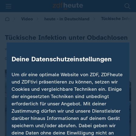
Tückische Infekt
Video
heute - in Deutschland
Tückische Infektion unter Obdachlosen
von Sven Rieken
Deine Datenschutzeinstellungen
|
06.07.2026 | 14:00
Um dir eine optimale Website von ZDF, ZDFheute
und ZDFtivi präsentieren zu können, setzen wir
Cookies und vergleichbare Techniken ein. Einige
der eingesetzten Techniken sind unbedingt
erforderlich für unser Angebot. Mit deiner
Zustimmung dürfen wir und unsere Dienstleister
darüber hinaus Informationen auf deinem Gerät
speichern und/oder abrufen. Dabei geben wir
deine Daten ohne deine Einwilligung nicht an