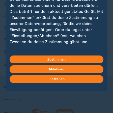
Zuletzt veröffentlicht
deine Daten speichern und verarbeiten dürfen.
Dies betrifft nur dein aktuell genutztes Gerät. Mit
Aktuelle Sendungs-Videos
"Zustimmen" erklärst du deine Zustimmung zu
unserer Datenverarbeitung, für die wir deine
ZDFheute Stories
Einwilligung benötigen. Oder du legst unter
"Einstellungen/Ablehnen" fest, welchen
Themen im Überblick
Zwecken du deine Zustimmung gibst und
welchen nicht. Deine Datenschutzeinstellungen
ZDFheute Update
kannst du jederzeit mit Wirkung für die Zukunft
Zustimmen
in deinen Einstellungen widerrufen oder ändern.
ZDFheute Apps
Ablehnen
Hier findest du das Impressum.
Weitere Informationen findest du in unserer
Einstellen
Datenschutzerklärung.
Nutzungsbedingungen
Datenschutz
Datenschutzeinstellungen
Impressum