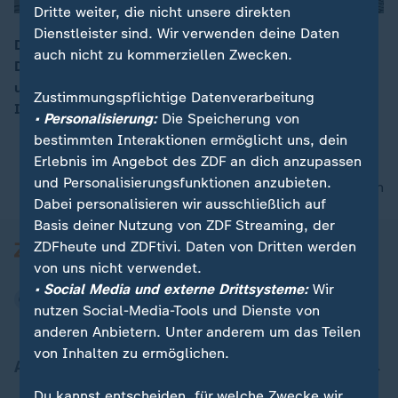
Dritte weiter, die nicht unsere direkten
Dienstleister sind. Wir verwenden deine Daten
Der Erreger Haemophilus influenzae Typ b gilt in
auch nicht zu kommerziellen Zwecken.
Deutschland als fast ausgerottet. Unter Obdachlosen
00:16
und Drogenabhängigen in Hamburg grassiert die
Zustimmungspflichtige Datenverarbeitung
Infektion. Kostenlose Impfungen sollen helfen.
• Personalisierung:
Die Speicherung von
bestimmten Interaktionen ermöglicht uns, dein
Erlebnis im Angebot des ZDF an dich anzupassen
und Personalisierungsfunktionen anzubieten.
nach oben
Dabei personalisieren wir ausschließlich auf
Basis deiner Nutzung von ZDF Streaming, der
ZDFheute und ZDFtivi. Daten von Dritten werden
von uns nicht verwendet.
• Social Media und externe Drittsysteme:
Wir
nutzen Social-Media-Tools und Dienste von
anderen Anbietern. Unter anderem um das Teilen
von Inhalten zu ermöglichen.
Aktuell bei ZDFheute
Du kannst entscheiden, für welche Zwecke wir