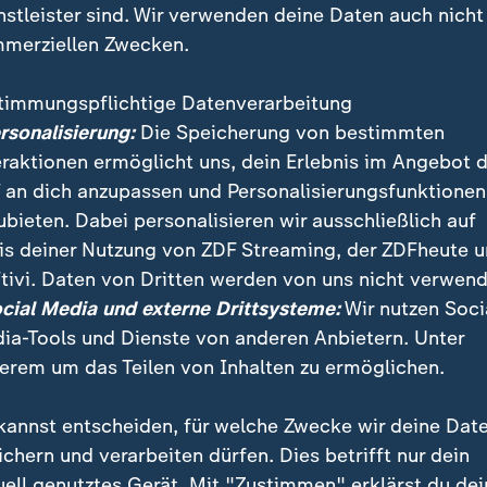
nstleister sind. Wir verwenden deine Daten auch nicht
merziellen Zwecken.
timmungspflichtige Datenverarbeitung
ersonalisierung:
Die Speicherung von bestimmten
eraktionen ermöglicht uns, dein Erlebnis im Angebot 
 an dich anzupassen und Personalisierungsfunktionen
ubieten. Dabei personalisieren wir ausschließlich auf
is deiner Nutzung von ZDF Streaming, der ZDFheute 
fest für Inklusion wollen die Special Olympics im Saa
tivi. Daten von Dritten werden von uns nicht verwend
chtbarkeit und Selbstbewusstsein von Menschen mit 
ocial Media und externe Drittsysteme:
Wir nutzen Soci
rgen.
ia-Tools und Dienste von anderen Anbietern. Unter
erem um das Teilen von Inhalten zu ermöglichen.
kannst entscheiden, für welche Zwecke wir deine Dat
ichern und verarbeiten dürfen. Dies betrifft nur dein
uell genutztes Gerät. Mit "Zustimmen" erklärst du dei