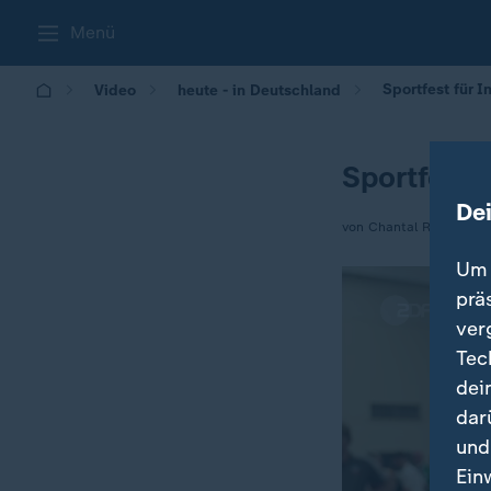
Menü
Sportfest für I
Video
heute - in Deutschland
Sportfest 
De
von Chantal Ried
Um 
prä
ver
Tec
dei
dar
und
Ein