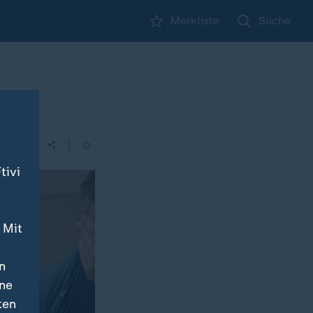
Merkliste
Suche
|
| 14:00
tivi
 Mit
n
ine
ten