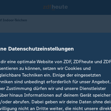
f Indoor-Teichen
nen
u auf Indoor-Teichen
ine Datenschutzeinstellungen
13.05.2026 
dir eine optimale Website von ZDF, ZDFheute und ZDF
sentieren zu können, setzen wir Cookies und
gleichbare Techniken ein. Einige der eingesetzten
hniken sind unbedingt erforderlich für unser Angebot.
ner Zustimmung dürfen wir und unsere Dienstleister
über hinaus Informationen auf deinem Gerät speicher
/oder abrufen. Dabei geben wir deine Daten ohne de
willigung nicht an Dritte weiter, die nicht unsere direk