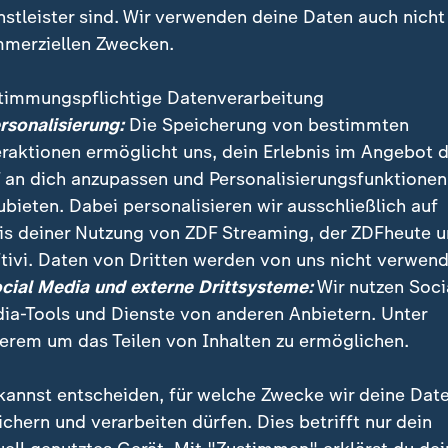
nstleister sind. Wir verwenden deine Daten auch nicht
merziellen Zwecken.
timmungspflichtige Datenverarbeitung
ersonalisierung:
Die Speicherung von bestimmten
eraktionen ermöglicht uns, dein Erlebnis im Angebot 
 an dich anzupassen und Personalisierungsfunktionen
ubieten. Dabei personalisieren wir ausschließlich auf
is deiner Nutzung von ZDF Streaming, der ZDFheute 
tivi. Daten von Dritten werden von uns nicht verwend
 Niederrhein baut Salat besonders ressourcenschonen
ocial Media und externe Drittsysteme:
Wir nutzen Soci
n auf Indoor-Teichen, kommen mit wenig Erde und o
ia-Tools und Dienste von anderen Anbietern. Unter
utlich weniger Wasser.
erem um das Teilen von Inhalten zu ermöglichen.
kannst entscheiden, für welche Zwecke wir deine Dat
ichern und verarbeiten dürfen. Dies betrifft nur dein