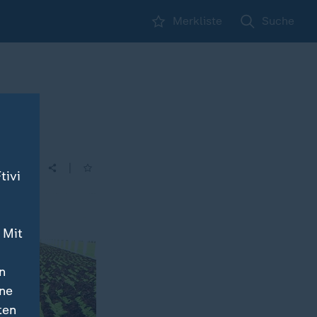
Merkliste
Suche
|
| 14:00
tivi
 Mit
n
ine
ten