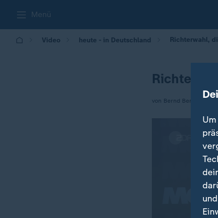
Menü
Richterwahl, d
Video
heute - in Deutschland
Richterwah
De
von Bernd Benthin
Um 
prä
ver
Tec
dei
dar
und
Ein