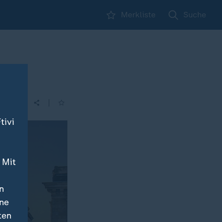
Merkliste
Suche
|
| 14:00
tivi
 Mit
n
ine
ten