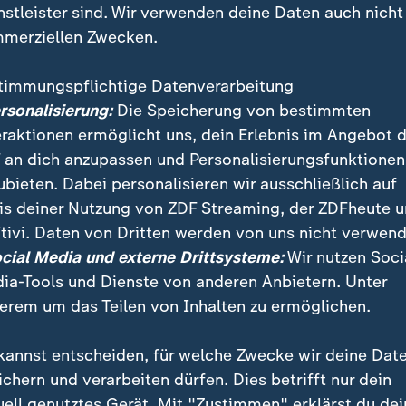
nstleister sind. Wir verwenden deine Daten auch nicht
merziellen Zwecken.
timmungspflichtige Datenverarbeitung
ersonalisierung:
Die Speicherung von bestimmten
eraktionen ermöglicht uns, dein Erlebnis im Angebot 
 an dich anzupassen und Personalisierungsfunktionen
ubieten. Dabei personalisieren wir ausschließlich auf
is deiner Nutzung von ZDF Streaming, der ZDFheute 
uf soll der Bundestag über die Wahl von zwei Richter
tivi. Daten von Dritten werden von uns nicht verwend
 höchste deutsche Gericht entscheiden. Wieder sind 
ocial Media und externe Drittsysteme:
Wir nutzen Soci
n Grünen und Linke angewiesen.
ia-Tools und Dienste von anderen Anbietern. Unter
erem um das Teilen von Inhalten zu ermöglichen.
kannst entscheiden, für welche Zwecke wir deine Dat
ichern und verarbeiten dürfen. Dies betrifft nur dein
uell genutztes Gerät. Mit "Zustimmen" erklärst du dei