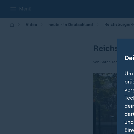
Menü
Reichsbürger-
Video
heute - in Deutschland
Reichsbür
De
von Sarah Tacke
Um 
prä
ver
Tec
dei
dar
und
Ein