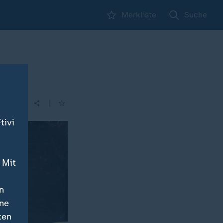
Merkliste
Suche
|
| 14:00
tivi
 Mit
n
ine
ten