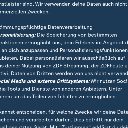
nstleister sind. Wir verwenden deine Daten auch nicht
merziellen Zwecken.
timmungspflichtige Datenverarbeitung
ersonalisierung:
Die Speicherung von bestimmten
eraktionen ermöglicht uns, dein Erlebnis im Angebot 
 an dich anzupassen und Personalisierungsfunktionen
ubieten. Dabei personalisieren wir ausschließlich auf
is deiner Nutzung von ZDF Streaming, der ZDFheute 
rde ein mutmaßlicher Reichsbürger festgenommen. D
tivi. Daten von Dritten werden von uns nicht verwend
 soll über das Darknet versucht haben, die Ermordung
ocial Media und externe Drittsysteme:
Wir nutzen Soci
und in Auftrag zu geben.
ia-Tools und Dienste von anderen Anbietern. Unter
erem um das Teilen von Inhalten zu ermöglichen.
kannst entscheiden, für welche Zwecke wir deine Dat
ichern und verarbeiten dürfen. Dies betrifft nur dein
uell genutztes Gerät. Mit "Zustimmen" erklärst du dei