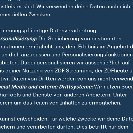
nstleister sind. Wir verwenden deine Daten auch nicht
merziellen Zwecken.
timmungspflichtige Datenverarbeitung
ersonalisierung:
Die Speicherung von bestimmten
eraktionen ermöglicht uns, dein Erlebnis im Angebot 
 an dich anzupassen und Personalisierungsfunktionen
ubieten. Dabei personalisieren wir ausschließlich auf
is deiner Nutzung von ZDF Streaming, der ZDFheute 
tivi. Daten von Dritten werden von uns nicht verwend
ocial Media und externe Drittsysteme:
Wir nutzen Soci
lt im ländlichen Raum wird überwiegend versteckt gel
ia-Tools und Dienste von anderen Anbietern. Unter
en oder Attacken. Auch auf dem CSD in Falkensee i
erem um das Teilen von Inhalten zu ermöglichen.
Gegendemos.
kannst entscheiden, für welche Zwecke wir deine Dat
ichern und verarbeiten dürfen. Dies betrifft nur dein