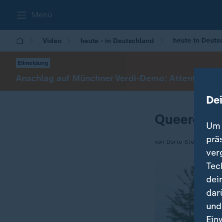
Menü
heute in Deut
Video
heute - in Deutschland
Eilmeldung
Anschlag auf Münchner Verdi-Demo: Attentäter zu 
De
Queeres L
Um 
prä
von Dorte Störmann
ver
Tec
dei
dar
und
Ein