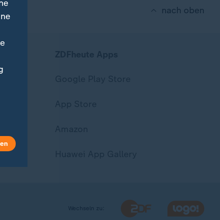
ne
nach oben
ine
ne
ZDFheute Apps
g
Google Play Store
App Store
Amazon
len
Huawei App Gallery
Wechseln zu: