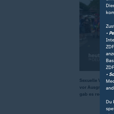
Die
kom
Zus
• P
Int
ZDF
anz
Bas
ZDF
• S
Sexuelle Vielfa
Med
vor Ausgrenzung
and
00:16
01:52
gab es rechte 
Du 
spe