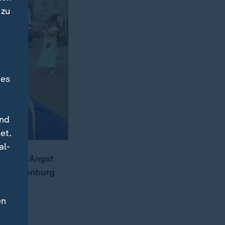
 zu
des
und
et.
al-
ebt aus Angst
n Brandenburg
en