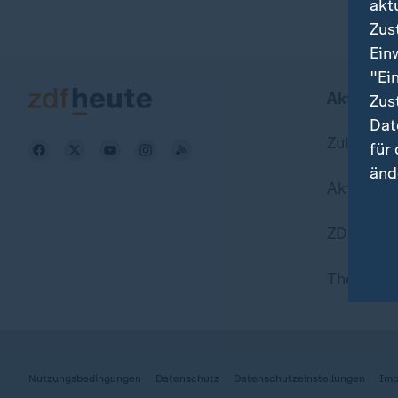
akt
Zus
Ein
"Ei
Aktuell b
Zus
Dat
Zuletzt v
für
änd
Aktuelle
Hie
ZDFheute
Wei
Dat
Themen i
Nutzungsbedingungen
Datenschutz
Datenschutzeinstellungen
Imp