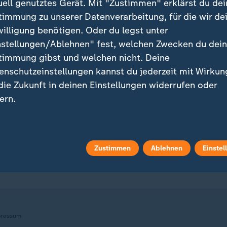
uell genutztes Gerät. Mit "Zustimmen" erklärst du dei
timmung zu unserer Datenverarbeitung, für die wir de
willigung benötigen. Oder du legst unter
nstellungen/Ablehnen" fest, welchen Zwecken du dei
ei ZDFheute
ZDFheute Update
timmung gibst und welchen nicht. Deine
enschutzeinstellungen kannst du jederzeit mit Wirkun
eröffentlicht
E-Mail-Newsletter
 die Zukunft in deinen Einstellungen widerrufen oder
ern.
 Sendungs-Videos
Facebook Messenger
r findest du das Impressum.
 Stories
WhatsApp-Channel
tere Informationen findest du in unserer
Zustimmen
Ablehnen
Einstel
enschutzerklärung.
m Überblick
ZDFheute Update Archiv
ressum