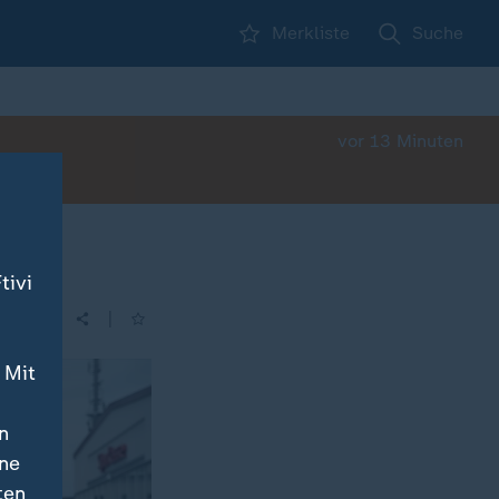
Merkliste
Suche
vor 13 Minuten
tivi
|
| 14:00
 Mit
n
ine
ten