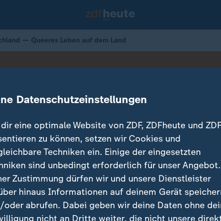
schland — Queeres Leben auf dem Land
lebenslanger Haft verurteilt
ine Datenschutzeinstellungen
eben auf dem Land
dir eine optimale Website von ZDF, ZDFheute und ZDF
sentieren zu können, setzen wir Cookies und
07.07.2025 
gleichbare Techniken ein. Einige der eingesetzten
hniken sind unbedingt erforderlich für unser Angebot.
ner Zustimmung dürfen wir und unsere Dienstleister
über hinaus Informationen auf deinem Gerät speicher
/oder abrufen. Dabei geben wir deine Daten ohne de
willigung nicht an Dritte weiter, die nicht unsere direk