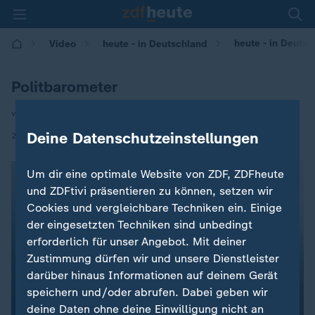
heute - in Deutsc
Video
heute - in Deutschland
Politbarometer
von Manuela Conrad
|
Deine Datenschutzeinstellungen
23.05.2025 | 14:00
Um dir eine optimale Website von ZDF, ZDFheute
und ZDFtivi präsentieren zu können, setzen wir
Cookies und vergleichbare Techniken ein. Einige
der eingesetzten Techniken sind unbedingt
erforderlich für unser Angebot. Mit deiner
Zustimmung dürfen wir und unsere Dienstleister
darüber hinaus Informationen auf deinem Gerät
speichern und/oder abrufen. Dabei geben wir
deine Daten ohne deine Einwilligung nicht an