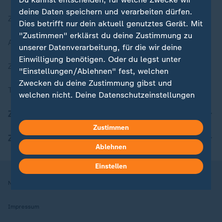
deine Daten speichern und verarbeiten dürfen.
Zuletzt veröffentlicht
Dies betrifft nur dein aktuell genutztes Gerät. Mit
"Zustimmen" erklärst du deine Zustimmung zu
Aktuelle Sendungs-Videos
unserer Datenverarbeitung, für die wir deine
Einwilligung benötigen. Oder du legst unter
ZDFheute Stories
"Einstellungen/Ablehnen" fest, welchen
Zwecken du deine Zustimmung gibst und
Themen im Überblick
welchen nicht. Deine Datenschutzeinstellungen
kannst du jederzeit mit Wirkung für die Zukunft
ZDFheute Update
in deinen Einstellungen widerrufen oder ändern.
Zustimmen
ZDFheute Apps
Hier findest du das Impressum.
Ablehnen
Weitere Informationen findest du in unserer
Datenschutzerklärung.
Einstellen
Nutzungsbedingungen
Datenschutz
Datenschutzeinstellungen
Impressum