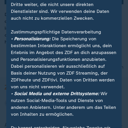
Dritte weiter, die nicht unsere direkten
Dienstleister sind. Wir verwenden deine Daten
Das aktuelle Politbarometer zeigt, dass die Mehrheit
auch nicht zu kommerziellen Zwecken.
der Deutschen mit der Arbeit der Regierung zufrieden
00:16
ist. Aber nur 41% der Befragten sind der Ansicht, dass
Zustimmungspflichtige Datenverarbeitung
die schwarz-rote Koalition einen guten Start hingelegt
• Personalisierung:
Die Speicherung von
hat.
bestimmten Interaktionen ermöglicht uns, dein
Erlebnis im Angebot des ZDF an dich anzupassen
und Personalisierungsfunktionen anzubieten.
Dabei personalisieren wir ausschließlich auf
nach oben
Basis deiner Nutzung von ZDF Streaming, der
ZDFheute und ZDFtivi. Daten von Dritten werden
von uns nicht verwendet.
• Social Media und externe Drittsysteme:
Wir
nutzen Social-Media-Tools und Dienste von
anderen Anbietern. Unter anderem um das Teilen
von Inhalten zu ermöglichen.
Aktuell bei ZDFheute
Du kannst entscheiden, für welche Zwecke wir