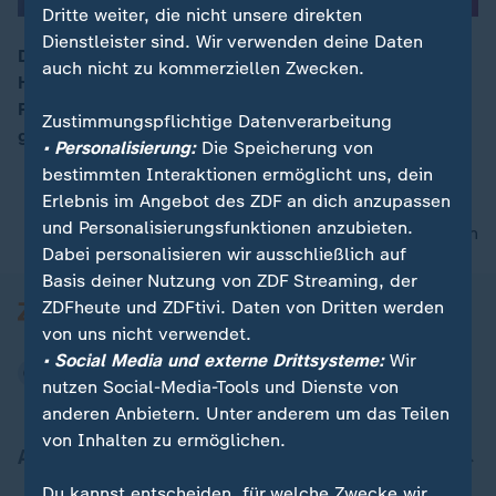
Dritte weiter, die nicht unsere direkten
Dienstleister sind. Wir verwenden deine Daten
Drei Monate früher als geplant eröffnet der
auch nicht zu kommerziellen Zwecken.
Halbleiterhersteller Infineon in Dresden sein viertes
00:16
Produktionsmodul „Smart Power Fab“. Es sei eine der
Zustimmungspflichtige Datenverarbeitung
größten und modernsten Fabriken weltweit.
• Personalisierung:
Die Speicherung von
bestimmten Interaktionen ermöglicht uns, dein
Erlebnis im Angebot des ZDF an dich anzupassen
und Personalisierungsfunktionen anzubieten.
nach oben
Dabei personalisieren wir ausschließlich auf
Basis deiner Nutzung von ZDF Streaming, der
ZDFheute und ZDFtivi. Daten von Dritten werden
von uns nicht verwendet.
• Social Media und externe Drittsysteme:
Wir
nutzen Social-Media-Tools und Dienste von
anderen Anbietern. Unter anderem um das Teilen
von Inhalten zu ermöglichen.
Aktuell bei ZDFheute
Du kannst entscheiden, für welche Zwecke wir