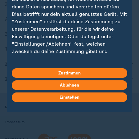
Zuletzt veröffentlicht
deine Daten speichern und verarbeiten dürfen.
Dies betrifft nur dein aktuell genutztes Gerät. Mit
Aktuelle Sendungs-Videos
"Zustimmen" erklärst du deine Zustimmung zu
unserer Datenverarbeitung, für die wir deine
ZDFheute Stories
Einwilligung benötigen. Oder du legst unter
"Einstellungen/Ablehnen" fest, welchen
Themen im Überblick
Zwecken du deine Zustimmung gibst und
welchen nicht. Deine Datenschutzeinstellungen
ZDFheute Update
kannst du jederzeit mit Wirkung für die Zukunft
Zustimmen
in deinen Einstellungen widerrufen oder ändern.
ZDFheute Apps
Ablehnen
Hier findest du das Impressum.
Weitere Informationen findest du in unserer
Einstellen
Datenschutzerklärung.
Nutzungsbedingungen
Datenschutz
Datenschutzeinstellungen
Impressum