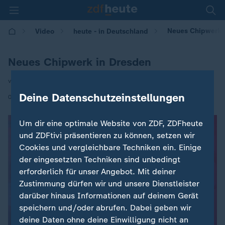
Neues Chipwerk 
Video
heute - in Deutschland
Neues Chipwerk in Dresden
von Stefan Kelch
Deine Datenschutzeinstellungen
|
02.07.2026 | 14:00
Um dir eine optimale Website von ZDF, ZDFheute
und ZDFtivi präsentieren zu können, setzen wir
Cookies und vergleichbare Techniken ein. Einige
der eingesetzten Techniken sind unbedingt
erforderlich für unser Angebot. Mit deiner
Zustimmung dürfen wir und unsere Dienstleister
darüber hinaus Informationen auf deinem Gerät
speichern und/oder abrufen. Dabei geben wir
deine Daten ohne deine Einwilligung nicht an