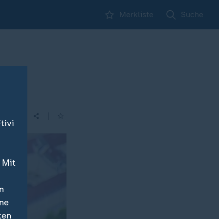
Merkliste
Suche
|
tivi
 Mit
n
ine
ten