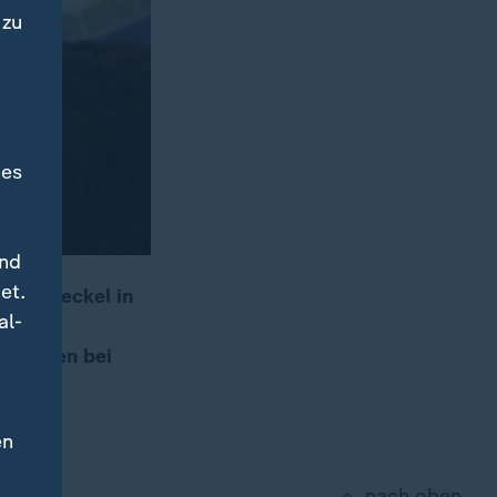
 zu
des
und
et.
Mietendeckel in
al-
rsion
f Jahren bei
en
nach oben