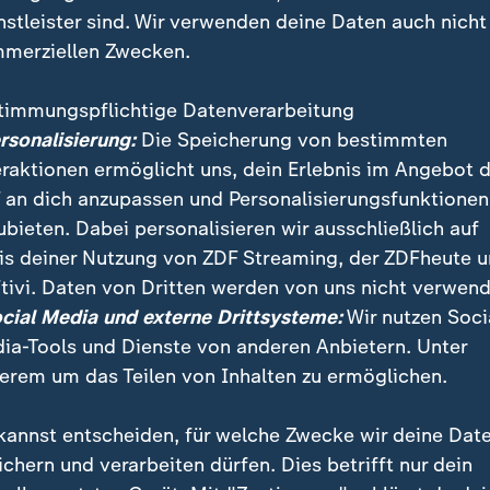
nstleister sind. Wir verwenden deine Daten auch nicht
merziellen Zwecken.
timmungspflichtige Datenverarbeitung
ersonalisierung:
Die Speicherung von bestimmten
eraktionen ermöglicht uns, dein Erlebnis im Angebot 
 an dich anzupassen und Personalisierungsfunktionen
ubieten. Dabei personalisieren wir ausschließlich auf
is deiner Nutzung von ZDF Streaming, der ZDFheute 
tivi. Daten von Dritten werden von uns nicht verwend
itik an den Plänen der rot-rot-grünen Koalition zum 
ocial Media und externe Drittsysteme:
Wir nutzen Soci
e die linke Bausenatorin Lompscher die entschärfte Ve
ia-Tools und Dienste von anderen Anbietern. Unter
mnach liegen die Mietobergrenzen in den nächsten fün
erem um das Teilen von Inhalten zu ermöglichen.
.
kannst entscheiden, für welche Zwecke wir deine Dat
ichern und verarbeiten dürfen. Dies betrifft nur dein