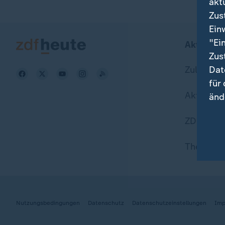
akt
Zus
Ein
"Ei
Aktuell b
Zus
Zuletzt v
Dat
für
Aktuelle
änd
ZDFheute
Hie
Wei
Themen i
Dat
Nutzungsbedingungen
Datenschutz
Datenschutzeinstellungen
Imp