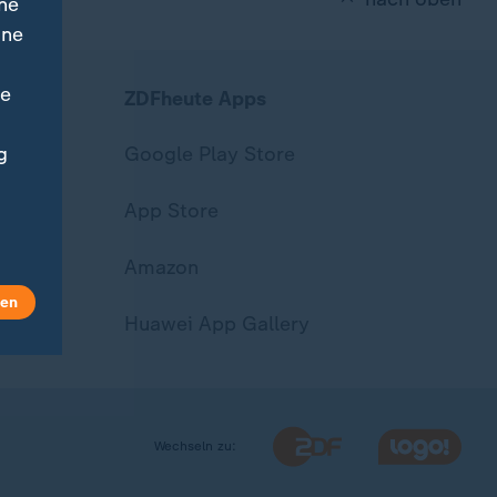
ne
ine
ne
ZDFheute Apps
Google Play Store
g
App Store
Amazon
len
Huawei App Gallery
Wechseln zu: