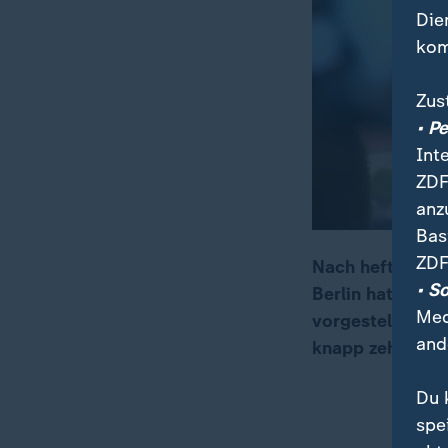
Die
kom
Zus
• P
Int
ZDF
anz
Bas
ZDF
Nach heftiger Kr
• S
Berlin hat heut
00:05
01:32
Med
vorgestellt. De
and
knapp zehn Euro
Du 
spe