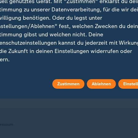
uell genutztes Gerät. Mit "Zustimmen" erklärst du dei
timmung zu unserer Datenverarbeitung, für die wir de
willigung benötigen. Oder du legst unter
nstellungen/Ablehnen" fest, welchen Zwecken du dei
ei ZDFheute
ZDFheute Update
timmung gibst und welchen nicht. Deine
eröffentlicht
E-Mail-Newsletter
enschutzeinstellungen kannst du jederzeit mit Wirkun
 die Zukunft in deinen Einstellungen widerrufen oder
 Sendungs-Videos
Facebook Messenger
ern.
 Stories
WhatsApp-Channel
r findest du das Impressum.
tere Informationen findest du in unserer
Zustimmen
Ablehnen
Einstel
m Überblick
ZDFheute Update Archiv
enschutzerklärung.
ressum