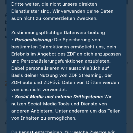
Dritte weiter, die nicht unsere direkten
Dienstleister sind. Wir verwenden deine Daten
Ab heute können Käufer von E-Autos Fördermittel
auch nicht zu kommerziellen Zwecken.
beantragen, teils rückwirkend ab dem 1. Januar. Die
00:16
Höhe richtet sich nach dem Einkommen. Die Prämie
Zustimmungspflichtige Datenverarbeitung
soll den Markt beleben. Doch lohnt sich der Umstieg?
• Personalisierung:
Die Speicherung von
bestimmten Interaktionen ermöglicht uns, dein
Erlebnis im Angebot des ZDF an dich anzupassen
und Personalisierungsfunktionen anzubieten.
nach oben
Dabei personalisieren wir ausschließlich auf
Basis deiner Nutzung von ZDF Streaming, der
ZDFheute und ZDFtivi. Daten von Dritten werden
von uns nicht verwendet.
• Social Media und externe Drittsysteme:
Wir
nutzen Social-Media-Tools und Dienste von
anderen Anbietern. Unter anderem um das Teilen
von Inhalten zu ermöglichen.
Aktuell bei ZDFheute
Du kannst entscheiden, für welche Zwecke wir