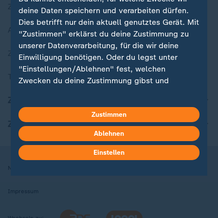
Zuletzt veröffentlicht
deine Daten speichern und verarbeiten dürfen.
Dies betrifft nur dein aktuell genutztes Gerät. Mit
Aktuelle Sendungs-Videos
"Zustimmen" erklärst du deine Zustimmung zu
unserer Datenverarbeitung, für die wir deine
ZDFheute Stories
Einwilligung benötigen. Oder du legst unter
"Einstellungen/Ablehnen" fest, welchen
Themen im Überblick
Zwecken du deine Zustimmung gibst und
welchen nicht. Deine Datenschutzeinstellungen
ZDFheute Update
kannst du jederzeit mit Wirkung für die Zukunft
Zustimmen
in deinen Einstellungen widerrufen oder ändern.
ZDFheute Apps
Ablehnen
Hier findest du das Impressum.
Weitere Informationen findest du in unserer
Einstellen
Datenschutzerklärung.
Nutzungsbedingungen
Datenschutz
Datenschutzeinstellungen
Impressum