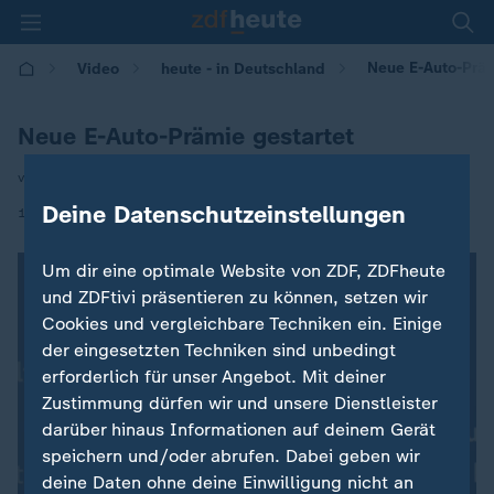
Neue E-Auto-Präm
Video
heute - in Deutschland
Neue E-Auto-Prämie gestartet
von Anselm Stern
Deine Datenschutzeinstellungen
|
19.05.2026 | 14:00
Um dir eine optimale Website von ZDF, ZDFheute
und ZDFtivi präsentieren zu können, setzen wir
Cookies und vergleichbare Techniken ein. Einige
der eingesetzten Techniken sind unbedingt
erforderlich für unser Angebot. Mit deiner
Zustimmung dürfen wir und unsere Dienstleister
darüber hinaus Informationen auf deinem Gerät
speichern und/oder abrufen. Dabei geben wir
deine Daten ohne deine Einwilligung nicht an