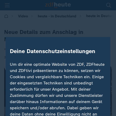
heute in Deutsch
Video
heute - in Deutschland
Neue Details zum Anschlag in
Magdeburg
von Emma Mack
Deine Datenschutzeinstellungen
|
27.12.2024 | 14:00
Um dir eine optimale Website von ZDF, ZDFheute
und ZDFtivi präsentieren zu können, setzen wir
Cookies und vergleichbare Techniken ein. Einige
der eingesetzten Techniken sind unbedingt
erforderlich für unser Angebot. Mit deiner
Zustimmung dürfen wir und unsere Dienstleister
darüber hinaus Informationen auf deinem Gerät
speichern und/oder abrufen. Dabei geben wir
deine Daten ohne deine Einwilligung nicht an