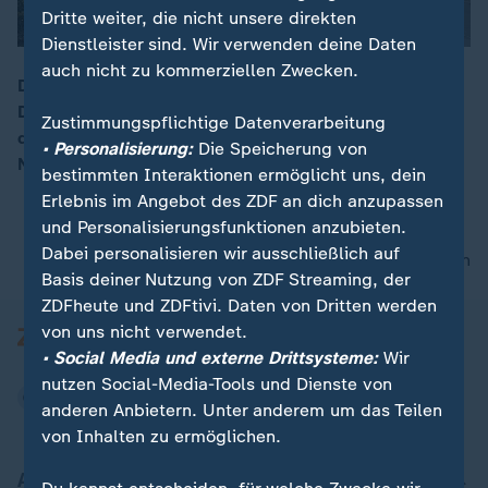
Dritte weiter, die nicht unsere direkten
Dienstleister sind. Wir verwenden deine Daten
auch nicht zu kommerziellen Zwecken.
Der Weihnachtsmarkt in Magdeburg wird abgebaut.
Das Entsetzen aber auch die Hilfsbereitschaft nach
00:16
Zustimmungspflichtige Datenverarbeitung
dem verheerenden Anschlag vor Weihnachten ist groß.
• Personalisierung:
Die Speicherung von
Nun gibt es neue Details zum Hergang der Todesfahrt.
bestimmten Interaktionen ermöglicht uns, dein
Erlebnis im Angebot des ZDF an dich anzupassen
und Personalisierungsfunktionen anzubieten.
Dabei personalisieren wir ausschließlich auf
nach oben
Basis deiner Nutzung von ZDF Streaming, der
ZDFheute und ZDFtivi. Daten von Dritten werden
von uns nicht verwendet.
• Social Media und externe Drittsysteme:
Wir
nutzen Social-Media-Tools und Dienste von
anderen Anbietern. Unter anderem um das Teilen
von Inhalten zu ermöglichen.
Aktuell bei ZDFheute