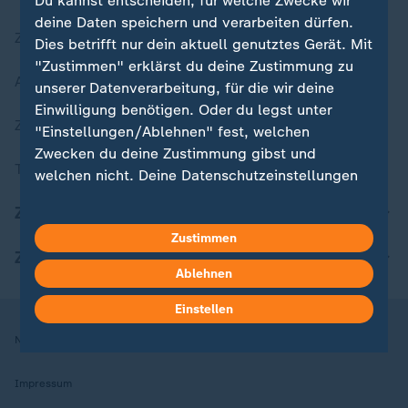
Du kannst entscheiden, für welche Zwecke wir
deine Daten speichern und verarbeiten dürfen.
Zuletzt veröffentlicht
Dies betrifft nur dein aktuell genutztes Gerät. Mit
"Zustimmen" erklärst du deine Zustimmung zu
Aktuelle Sendungs-Videos
unserer Datenverarbeitung, für die wir deine
Einwilligung benötigen. Oder du legst unter
ZDFheute Stories
"Einstellungen/Ablehnen" fest, welchen
Zwecken du deine Zustimmung gibst und
Themen im Überblick
welchen nicht. Deine Datenschutzeinstellungen
kannst du jederzeit mit Wirkung für die Zukunft
ZDFheute Update
in deinen Einstellungen widerrufen oder ändern.
Zustimmen
ZDFheute Apps
Hier findest du das Impressum.
Ablehnen
Weitere Informationen findest du in unserer
Datenschutzerklärung.
Einstellen
Nutzungsbedingungen
Datenschutz
Datenschutzeinstellungen
Impressum