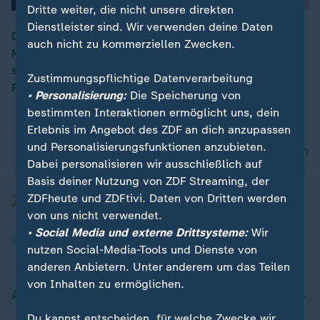
Dritte weiter, die nicht unsere direkten
Dienstleister sind. Wir verwenden deine Daten
Die Universität Mannheim hat herausgefunden, dass
auch nicht zu kommerziellen Zwecken.
Mitgefühl das Glücks- und Zufriedenheitsempfinden
00:08
steigert. Menschen, die anderen helfen, erleben mehr
Zustimmungspflichtige Datenverarbeitung
Freude und Sinn in ihrem Leben.
• Personalisierung:
Die Speicherung von
bestimmten Interaktionen ermöglicht uns, dein
Erlebnis im Angebot des ZDF an dich anzupassen
und Personalisierungsfunktionen anzubieten.
nach oben
Dabei personalisieren wir ausschließlich auf
Basis deiner Nutzung von ZDF Streaming, der
ZDFheute und ZDFtivi. Daten von Dritten werden
von uns nicht verwendet.
• Social Media und externe Drittsysteme:
Wir
nutzen Social-Media-Tools und Dienste von
anderen Anbietern. Unter anderem um das Teilen
von Inhalten zu ermöglichen.
Aktuell bei ZDFheute
Du kannst entscheiden, für welche Zwecke wir