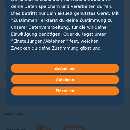
Zuletzt veröffentlicht
deine Daten speichern und verarbeiten dürfen.
Dies betrifft nur dein aktuell genutztes Gerät. Mit
Aktuelle Sendungs-Videos
"Zustimmen" erklärst du deine Zustimmung zu
unserer Datenverarbeitung, für die wir deine
ZDFheute Stories
Einwilligung benötigen. Oder du legst unter
"Einstellungen/Ablehnen" fest, welchen
Themen im Überblick
Zwecken du deine Zustimmung gibst und
welchen nicht. Deine Datenschutzeinstellungen
ZDFheute Update
kannst du jederzeit mit Wirkung für die Zukunft
Zustimmen
in deinen Einstellungen widerrufen oder ändern.
ZDFheute Apps
Ablehnen
Hier findest du das Impressum.
Weitere Informationen findest du in unserer
Einstellen
Datenschutzerklärung.
Nutzungsbedingungen
Datenschutz
Datenschutzeinstellungen
Impressum