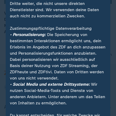
Dritte weiter, die nicht unsere direkten
Dienstleister sind. Wir verwenden deine Daten
Vier Wochen vor der Bundestagswahl gewinnt die
auch nicht zu kommerziellen Zwecken.
Debatte über ein strengeres Vorgehen in der
00:16
Migrationspolitik nach dem tödlichen Messerangriff in
Zustimmungspflichtige Datenverarbeitung
Aschaffenburg an Fahrt.
• Personalisierung:
Die Speicherung von
bestimmten Interaktionen ermöglicht uns, dein
Erlebnis im Angebot des ZDF an dich anzupassen
und Personalisierungsfunktionen anzubieten.
nach oben
Dabei personalisieren wir ausschließlich auf
Basis deiner Nutzung von ZDF Streaming, der
ZDFheute und ZDFtivi. Daten von Dritten werden
von uns nicht verwendet.
• Social Media und externe Drittsysteme:
Wir
nutzen Social-Media-Tools und Dienste von
anderen Anbietern. Unter anderem um das Teilen
von Inhalten zu ermöglichen.
Aktuell bei ZDFheute
Du kannst entscheiden, für welche Zwecke wir