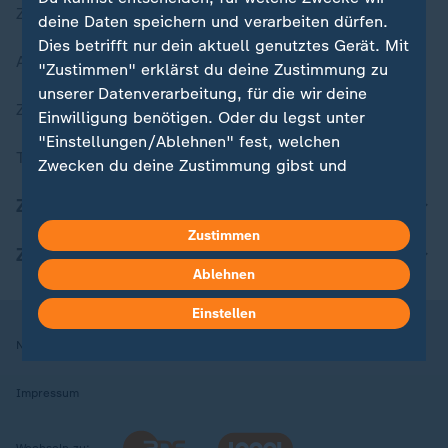
Zuletzt veröffentlicht
deine Daten speichern und verarbeiten dürfen.
Dies betrifft nur dein aktuell genutztes Gerät. Mit
Aktuelle Sendungs-Videos
"Zustimmen" erklärst du deine Zustimmung zu
unserer Datenverarbeitung, für die wir deine
ZDFheute Stories
Einwilligung benötigen. Oder du legst unter
"Einstellungen/Ablehnen" fest, welchen
Themen im Überblick
Zwecken du deine Zustimmung gibst und
welchen nicht. Deine Datenschutzeinstellungen
ZDFheute Update
kannst du jederzeit mit Wirkung für die Zukunft
Zustimmen
in deinen Einstellungen widerrufen oder ändern.
ZDFheute Apps
Ablehnen
Hier findest du das Impressum.
Weitere Informationen findest du in unserer
Einstellen
Datenschutzerklärung.
Nutzungsbedingungen
Datenschutz
Datenschutzeinstellungen
Impressum