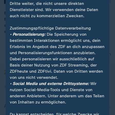
Dritte weiter, die nicht unsere direkten
Dienstleister sind. Wir verwenden deine Daten
Beim Weltwirtschaftsforum in Davos hat heute
auch nicht zu kommerziellen Zwecken.
Bundeskanzler Merz gesprochen. In seiner Rede
00:15
sprach er vom Beginn eines neuen Zeitalters, auf das
Zustimmungspflichtige Datenverarbeitung
sich Europa schnell einstellen müsse.
• Personalisierung:
Die Speicherung von
bestimmten Interaktionen ermöglicht uns, dein
Erlebnis im Angebot des ZDF an dich anzupassen
und Personalisierungsfunktionen anzubieten.
nach oben
Dabei personalisieren wir ausschließlich auf
Basis deiner Nutzung von ZDF Streaming, der
ZDFheute und ZDFtivi. Daten von Dritten werden
von uns nicht verwendet.
• Social Media und externe Drittsysteme:
Wir
nutzen Social-Media-Tools und Dienste von
anderen Anbietern. Unter anderem um das Teilen
von Inhalten zu ermöglichen.
Aktuell bei ZDFheute
Du kannst entscheiden, für welche Zwecke wir