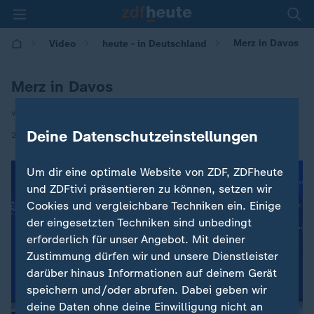
Merz in Davos
Video
heute - in Deutschland
Merz in Davos
von Florian Neuhann
Deine Datenschutzeinstellungen
|
22.01.2026 | 14:00
Um dir eine optimale Website von ZDF, ZDFheute
und ZDFtivi präsentieren zu können, setzen wir
Cookies und vergleichbare Techniken ein. Einige
der eingesetzten Techniken sind unbedingt
erforderlich für unser Angebot. Mit deiner
Zustimmung dürfen wir und unsere Dienstleister
darüber hinaus Informationen auf deinem Gerät
speichern und/oder abrufen. Dabei geben wir
deine Daten ohne deine Einwilligung nicht an