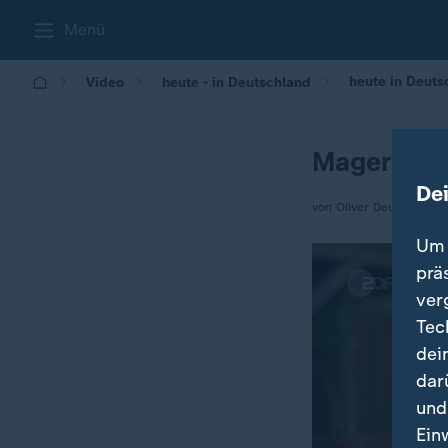
Menü
heute in Deuts
Video
heute - in Deutschland
Magere Ze
De
von Oliver Deuker
Um 
prä
ver
Tec
dei
dar
und
Ein