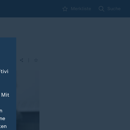
Merkliste
Suche
|
| 14:00
tivi
 Mit
n
ine
ten