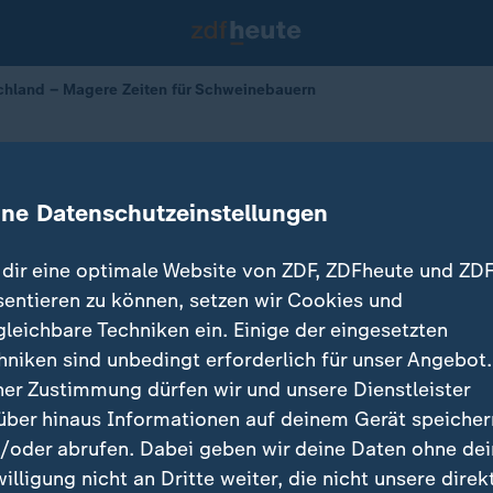
chland – Magere Zeiten für Schweinebauern
iten für Schweinebauern
ine Datenschutzeinstellungen
19.02.2025 
dir eine optimale Website von ZDF, ZDFheute und ZDF
sentieren zu können, setzen wir Cookies und
gleichbare Techniken ein. Einige der eingesetzten
hniken sind unbedingt erforderlich für unser Angebot.
ner Zustimmung dürfen wir und unsere Dienstleister
über hinaus Informationen auf deinem Gerät speicher
/oder abrufen. Dabei geben wir deine Daten ohne de
willigung nicht an Dritte weiter, die nicht unsere direk