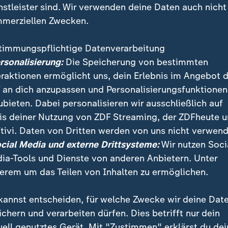
nstleister sind. Wir verwenden deine Daten auch nicht
merziellen Zwecken.
timmungspflichtige Datenverarbeitung
ersonalisierung:
Die Speicherung von bestimmten
eraktionen ermöglicht uns, dein Erlebnis im Angebot 
 an dich anzupassen und Personalisierungsfunktionen
ubieten. Dabei personalisieren wir ausschließlich auf
is deiner Nutzung von ZDF Streaming, der ZDFheute 
chweinefleisch sind aktuell zu niedrig. Der Ausbruch 
tivi. Daten von Dritten werden von uns nicht verwend
 Januar verschärfte die Krise der Schweinehalter. Wi
ocial Media und externe Drittsysteme:
Wir nutzen Soci
hweinehaltung zukunftsfähig weiterentwickeln?
ia-Tools und Dienste von anderen Anbietern. Unter
erem um das Teilen von Inhalten zu ermöglichen.
kannst entscheiden, für welche Zwecke wir deine Dat
ichern und verarbeiten dürfen. Dies betrifft nur dein
uell genutztes Gerät. Mit "Zustimmen" erklärst du dei