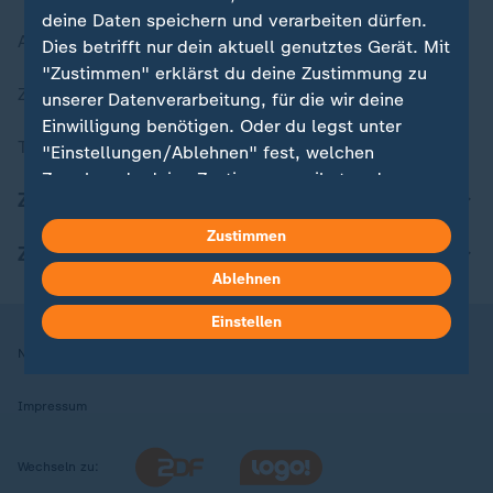
deine Daten speichern und verarbeiten dürfen.
Aktuelle Sendungs-Videos
Dies betrifft nur dein aktuell genutztes Gerät. Mit
"Zustimmen" erklärst du deine Zustimmung zu
ZDFheute Stories
unserer Datenverarbeitung, für die wir deine
Einwilligung benötigen. Oder du legst unter
Themen im Überblick
"Einstellungen/Ablehnen" fest, welchen
Zwecken du deine Zustimmung gibst und
ZDFheute Update
welchen nicht. Deine Datenschutzeinstellungen
kannst du jederzeit mit Wirkung für die Zukunft
Zustimmen
ZDFheute Apps
in deinen Einstellungen widerrufen oder ändern.
Ablehnen
Hier findest du das Impressum.
Einstellen
Weitere Informationen findest du in unserer
Nutzungsbedingungen
Datenschutz
Datenschutzeinstellungen
Datenschutzerklärung.
Impressum
Wechseln zu: