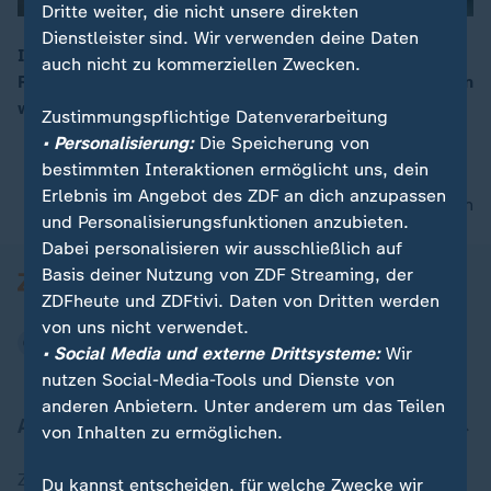
Dritte weiter, die nicht unsere direkten
Dienstleister sind. Wir verwenden deine Daten
Im Ruhrgebiet findet einen Monat lang die
auch nicht zu kommerziellen Zwecken.
Ruhrtriennale statt. An ehemaligen Industriestandorten
00:17
wird gesungen, getanzt und geschauspielert.
Zustimmungspflichtige Datenverarbeitung
• Personalisierung:
Die Speicherung von
bestimmten Interaktionen ermöglicht uns, dein
Erlebnis im Angebot des ZDF an dich anzupassen
nach oben
und Personalisierungsfunktionen anzubieten.
Dabei personalisieren wir ausschließlich auf
Basis deiner Nutzung von ZDF Streaming, der
ZDFheute und ZDFtivi. Daten von Dritten werden
von uns nicht verwendet.
• Social Media und externe Drittsysteme:
Wir
nutzen Social-Media-Tools und Dienste von
anderen Anbietern. Unter anderem um das Teilen
Aktuell bei ZDFheute
von Inhalten zu ermöglichen.
Zuletzt veröffentlicht
Du kannst entscheiden, für welche Zwecke wir