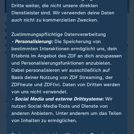
Dritte weiter, die nicht unsere direkten
Dienstleister sind. Wir verwenden deine Daten
auch nicht zu kommerziellen Zwecken.
Cyberangriffe auf kritische Infrastruktur und gezielte
Desinformationskampagnen nehmen zu. Auf der
00:16
Zustimmungspflichtige Datenverarbeitung
Konferenz für Nationale Cybersicherheit in Potsdam
• Personalisierung:
Die Speicherung von
diskutieren Experten über besseren Schutz und suchen
bestimmten Interaktionen ermöglicht uns, dein
nach Lösungen.
Erlebnis im Angebot des ZDF an dich anzupassen
und Personalisierungsfunktionen anzubieten.
Dabei personalisieren wir ausschließlich auf
Basis deiner Nutzung von ZDF Streaming, der
nach oben
ZDFheute und ZDFtivi. Daten von Dritten werden
von uns nicht verwendet.
• Social Media und externe Drittsysteme:
Wir
nutzen Social-Media-Tools und Dienste von
anderen Anbietern. Unter anderem um das Teilen
von Inhalten zu ermöglichen.