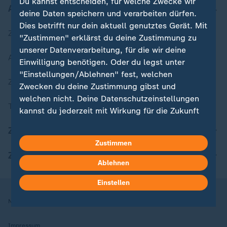
Du kannst entscheiden, für welche Zwecke wir
Aktuell bei ZDFheute
deine Daten speichern und verarbeiten dürfen.
Dies betrifft nur dein aktuell genutztes Gerät. Mit
Zuletzt veröffentlicht
"Zustimmen" erklärst du deine Zustimmung zu
unserer Datenverarbeitung, für die wir deine
Aktuelle Sendungs-Videos
Einwilligung benötigen. Oder du legst unter
"Einstellungen/Ablehnen" fest, welchen
ZDFheute Stories
Zwecken du deine Zustimmung gibst und
welchen nicht. Deine Datenschutzeinstellungen
Themen im Überblick
kannst du jederzeit mit Wirkung für die Zukunft
in deinen Einstellungen widerrufen oder ändern.
ZDFheute Update
Zustimmen
Hier findest du das Impressum.
ZDFheute Apps
Weitere Informationen findest du in unserer
Ablehnen
Datenschutzerklärung.
Einstellen
Nutzungsbedingungen
Datenschutz
Datenschutzeinstellungen
Impressum