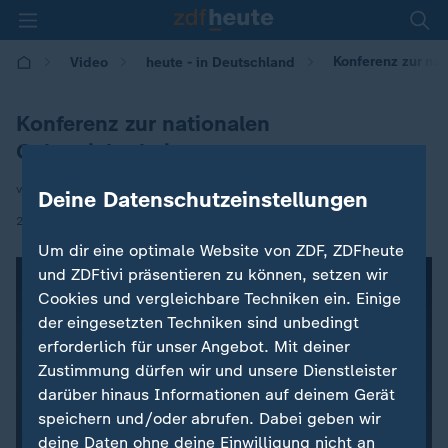
Konferenz zur nat
Video
heute - in Deutschland
Konferenz zur nationalen
Cybersicherheit
von Alexander Eschment
Deine Datenschutzeinstellungen
|
21.05.2025 | 14:00
Um dir eine optimale Website von ZDF, ZDFheute
und ZDFtivi präsentieren zu können, setzen wir
Cookies und vergleichbare Techniken ein. Einige
der eingesetzten Techniken sind unbedingt
erforderlich für unser Angebot. Mit deiner
Zustimmung dürfen wir und unsere Dienstleister
darüber hinaus Informationen auf deinem Gerät
speichern und/oder abrufen. Dabei geben wir
deine Daten ohne deine Einwilligung nicht an