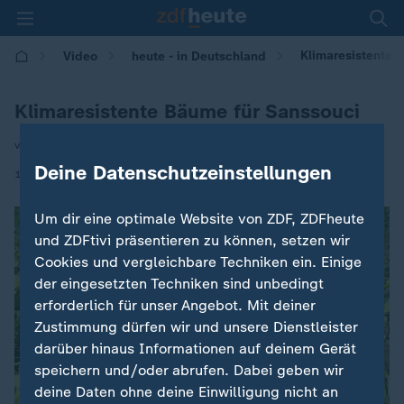
Klimaresistente 
Video
heute - in Deutschland
Klimaresistente Bäume für Sanssouci
von Katrin Lindner
Deine Datenschutzeinstellungen
|
16.06.2026 | 14:00
Um dir eine optimale Website von ZDF, ZDFheute
und ZDFtivi präsentieren zu können, setzen wir
Cookies und vergleichbare Techniken ein. Einige
der eingesetzten Techniken sind unbedingt
erforderlich für unser Angebot. Mit deiner
Zustimmung dürfen wir und unsere Dienstleister
darüber hinaus Informationen auf deinem Gerät
speichern und/oder abrufen. Dabei geben wir
deine Daten ohne deine Einwilligung nicht an