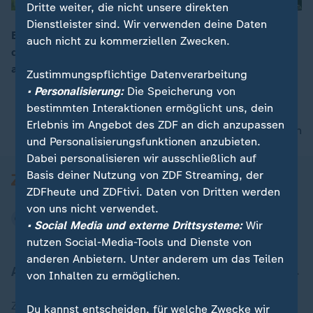
Dritte weiter, die nicht unsere direkten
Dienstleister sind. Wir verwenden deine Daten
Eine neue Baumschule in Sanssouci soll dafür sorgen,
auch nicht zu kommerziellen Zwecken.
dass der Baumbestand dort erhalten bleibt, denn die
00:16
alten Bestände leiden am Klimawandel.
Zustimmungspflichtige Datenverarbeitung
• Personalisierung:
Die Speicherung von
bestimmten Interaktionen ermöglicht uns, dein
Erlebnis im Angebot des ZDF an dich anzupassen
nach oben
und Personalisierungsfunktionen anzubieten.
Dabei personalisieren wir ausschließlich auf
Basis deiner Nutzung von ZDF Streaming, der
ZDFheute und ZDFtivi. Daten von Dritten werden
von uns nicht verwendet.
• Social Media und externe Drittsysteme:
Wir
nutzen Social-Media-Tools und Dienste von
anderen Anbietern. Unter anderem um das Teilen
Aktuell bei ZDFheute
von Inhalten zu ermöglichen.
Zuletzt veröffentlicht
Du kannst entscheiden, für welche Zwecke wir