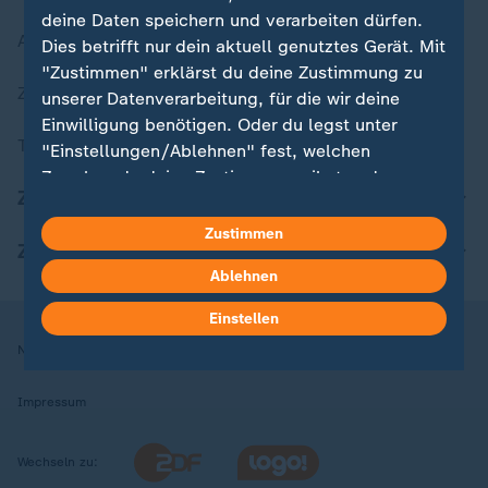
deine Daten speichern und verarbeiten dürfen.
Aktuelle Sendungs-Videos
Dies betrifft nur dein aktuell genutztes Gerät. Mit
"Zustimmen" erklärst du deine Zustimmung zu
ZDFheute Stories
unserer Datenverarbeitung, für die wir deine
Einwilligung benötigen. Oder du legst unter
Themen im Überblick
"Einstellungen/Ablehnen" fest, welchen
Zwecken du deine Zustimmung gibst und
ZDFheute Update
welchen nicht. Deine Datenschutzeinstellungen
kannst du jederzeit mit Wirkung für die Zukunft
Zustimmen
ZDFheute Apps
in deinen Einstellungen widerrufen oder ändern.
Ablehnen
Hier findest du das Impressum.
Einstellen
Weitere Informationen findest du in unserer
Nutzungsbedingungen
Datenschutz
Datenschutzeinstellungen
Datenschutzerklärung.
Impressum
Wechseln zu: