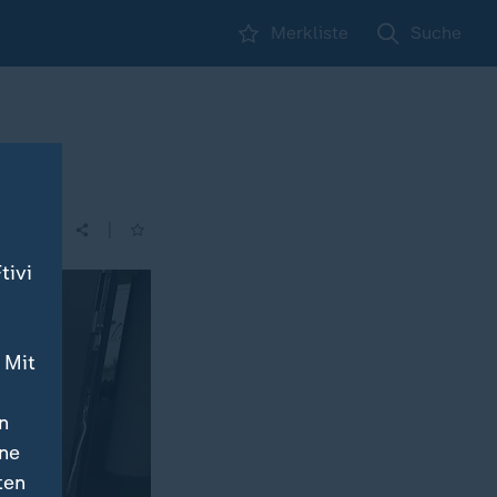
Merkliste
Suche
|
tivi
 Mit
n
ine
ten