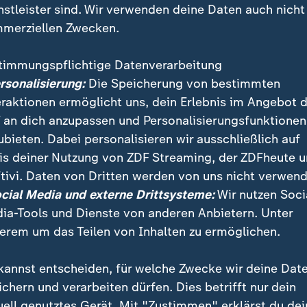
nstleister sind. Wir verwenden deine Daten auch nicht
merziellen Zwecken.
timmungspflichtige Datenverarbeitung
ersonalisierung:
Die Speicherung von bestimmten
eraktionen ermöglicht uns, dein Erlebnis im Angebot 
 an dich anzupassen und Personalisierungsfunktionen
ubieten. Dabei personalisieren wir ausschließlich auf
is deiner Nutzung von ZDF Streaming, der ZDFheute 
 Ranger führen Fremde durch die Wälder im Nationalpa
tivi. Daten von Dritten werden von uns nicht verwend
ine: die Junior Ranger. Sie sind zwischen 8 und 12 Ja
ocial Media und externe Drittsysteme:
Wir nutzen Soci
hrige Ausbildung hinter sich.
ia-Tools und Dienste von anderen Anbietern. Unter
erem um das Teilen von Inhalten zu ermöglichen.
kannst entscheiden, für welche Zwecke wir deine Dat
ichern und verarbeiten dürfen. Dies betrifft nur dein
uell genutztes Gerät. Mit "Zustimmen" erklärst du dei