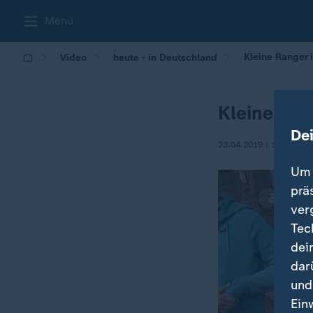
Menü
Kleine Ranger i
Video
heute - in Deutschland
Kleine Rang
De
23.04.2019 | 14:00
Um 
prä
ver
Tec
dei
dar
und
Ein