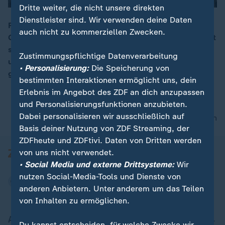
Dritte weiter, die nicht unsere direkten
Dienstleister sind. Wir verwenden deine Daten
Reno ist ein echter Pantoffelheld, in der vierten
auch nicht zu kommerziellen Zwecken.
Generation und der letzte seiner Art. Im Keller befindet
00:17
sich seine Werkstatt, regelmäßig öffnet er seine Türen
Zustimmungspflichtige Datenverarbeitung
um Schulkindern ein Einblick in sein Handwerk zu
• Personalisierung:
Die Speicherung von
geben
bestimmten Interaktionen ermöglicht uns, dein
Erlebnis im Angebot des ZDF an dich anzupassen
und Personalisierungsfunktionen anzubieten.
Dabei personalisieren wir ausschließlich auf
nach oben
Basis deiner Nutzung von ZDF Streaming, der
ZDFheute und ZDFtivi. Daten von Dritten werden
von uns nicht verwendet.
• Social Media und externe Drittsysteme:
Wir
nutzen Social-Media-Tools und Dienste von
anderen Anbietern. Unter anderem um das Teilen
von Inhalten zu ermöglichen.
Aktuell bei ZDFheute
Du kannst entscheiden, für welche Zwecke wir