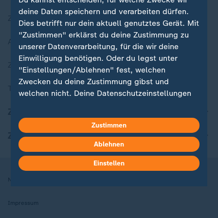
deine Daten speichern und verarbeiten dürfen.
Zuletzt veröffentlicht
Dies betrifft nur dein aktuell genutztes Gerät. Mit
"Zustimmen" erklärst du deine Zustimmung zu
Aktuelle Sendungs-Videos
unserer Datenverarbeitung, für die wir deine
Einwilligung benötigen. Oder du legst unter
ZDFheute Stories
"Einstellungen/Ablehnen" fest, welchen
Zwecken du deine Zustimmung gibst und
Themen im Überblick
welchen nicht. Deine Datenschutzeinstellungen
kannst du jederzeit mit Wirkung für die Zukunft
ZDFheute Update
in deinen Einstellungen widerrufen oder ändern.
Zustimmen
ZDFheute Apps
Hier findest du das Impressum.
Ablehnen
Weitere Informationen findest du in unserer
Datenschutzerklärung.
Einstellen
Nutzungsbedingungen
Datenschutz
Datenschutzeinstellungen
Impressum