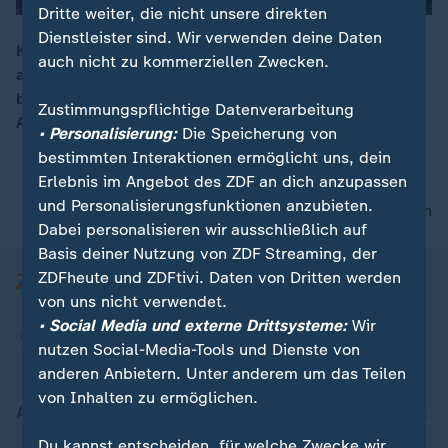
Dritte weiter, die nicht unsere direkten
Dienstleister sind. Wir verwenden deine Daten
Künstliche Intelligenz ist das beherrschende Thema
auch nicht zu kommerziellen Zwecken.
auf der Hannover Messe. Arbeitsabläufe in Fabriken
00:16
beispielsweise sollen durch neuartige virtuelle
Zustimmungspflichtige Datenverarbeitung
Assistenten erleichtert werden.
• Personalisierung:
Die Speicherung von
bestimmten Interaktionen ermöglicht uns, dein
Erlebnis im Angebot des ZDF an dich anzupassen
und Personalisierungsfunktionen anzubieten.
nach oben
Dabei personalisieren wir ausschließlich auf
Basis deiner Nutzung von ZDF Streaming, der
ZDFheute und ZDFtivi. Daten von Dritten werden
von uns nicht verwendet.
• Social Media und externe Drittsysteme:
Wir
nutzen Social-Media-Tools und Dienste von
anderen Anbietern. Unter anderem um das Teilen
von Inhalten zu ermöglichen.
Aktuell bei ZDFheute
Du kannst entscheiden, für welche Zwecke wir