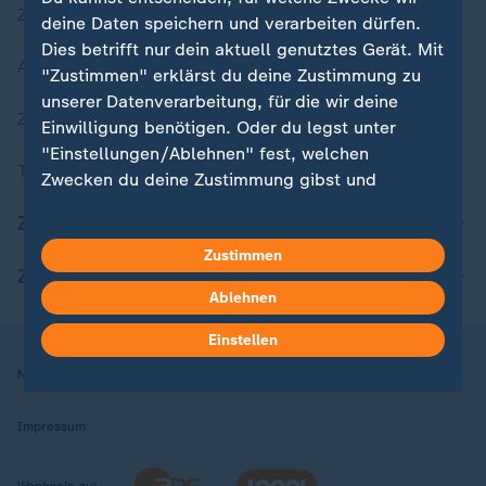
Zuletzt veröffentlicht
deine Daten speichern und verarbeiten dürfen.
Dies betrifft nur dein aktuell genutztes Gerät. Mit
Aktuelle Sendungs-Videos
"Zustimmen" erklärst du deine Zustimmung zu
unserer Datenverarbeitung, für die wir deine
ZDFheute Stories
Einwilligung benötigen. Oder du legst unter
"Einstellungen/Ablehnen" fest, welchen
Themen im Überblick
Zwecken du deine Zustimmung gibst und
welchen nicht. Deine Datenschutzeinstellungen
ZDFheute Update
kannst du jederzeit mit Wirkung für die Zukunft
Zustimmen
in deinen Einstellungen widerrufen oder ändern.
ZDFheute Apps
Ablehnen
Hier findest du das Impressum.
Weitere Informationen findest du in unserer
Einstellen
Datenschutzerklärung.
Nutzungsbedingungen
Datenschutz
Datenschutzeinstellungen
Impressum