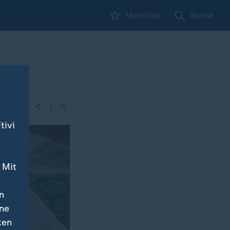
Merkliste
Suche
|
| 14:00
tivi
 Mit
n
ine
ten