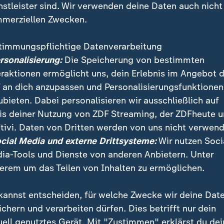
nstleister sind. Wir verwenden deine Daten auch nicht
merziellen Zwecken.
timmungspflichtige Datenverarbeitung
ersonalisierung:
Die Speicherung von bestimmten
eraktionen ermöglicht uns, dein Erlebnis im Angebot 
 an dich anzupassen und Personalisierungsfunktionen
ubieten. Dabei personalisieren wir ausschließlich auf
is deiner Nutzung von ZDF Streaming, der ZDFheute 
 die Kommunen in Deutschland? Auf der Jahrespress
tivi. Daten von Dritten werden von uns nicht verwend
meindebundes wird diesen Fragen nachgegangen.
ocial Media und externe Drittsysteme:
Wir nutzen Soci
ia-Tools und Dienste von anderen Anbietern. Unter
erem um das Teilen von Inhalten zu ermöglichen.
kannst entscheiden, für welche Zwecke wir deine Dat
ichern und verarbeiten dürfen. Dies betrifft nur dein
uell genutztes Gerät. Mit "Zustimmen" erklärst du dei