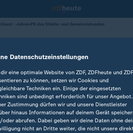
schland - Jahres-PK des Städte- und Gemeindebundes
 des Städte- und Gemeindebundes
ine Datenschutzeinstellungen
03.01.2025 
dir eine optimale Website von ZDF, ZDFheute und ZDF
sentieren zu können, setzen wir Cookies und
gleichbare Techniken ein. Einige der eingesetzten
hniken sind unbedingt erforderlich für unser Angebot.
ner Zustimmung dürfen wir und unsere Dienstleister
über hinaus Informationen auf deinem Gerät speicher
/oder abrufen. Dabei geben wir deine Daten ohne de
willigung nicht an Dritte weiter, die nicht unsere direk