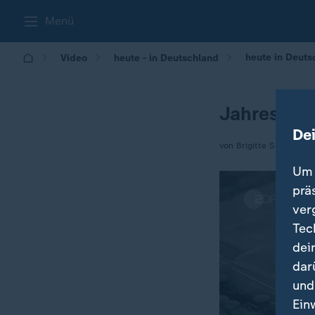
Menü
heute in Deut
Video
heute - in Deutschland
Jahres-PK
De
von Brigitte Saar
Um 
prä
ver
Tec
dei
dar
und
Ein