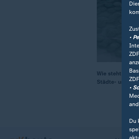
Die
kom
Zus
• P
Int
ZDF
anz
Bas
Wie steht es um
ZDF
Städte- und Ge
00:17
01:56
• S
Med
and
Du 
spe
akt