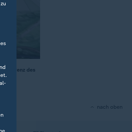
 zu
des
und
ekonferenz des
et.
al-
nach oben
en
ne