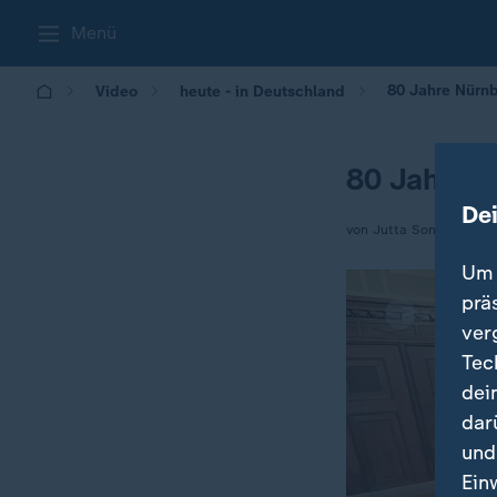
Menü
80 Jahre Nürnb
Video
heute - in Deutschland
80 Jahre N
De
von Jutta Sonnewald
Um 
prä
ver
Tec
dei
dar
und
Ein