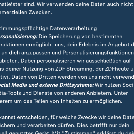
nstleister sind. Wir verwenden deine Daten auch nicht
merziellen Zwecken.
timmungspflichtige Datenverarbeitung
ersonalisierung:
Die Speicherung von bestimmten
eraktionen ermöglicht uns, dein Erlebnis im Angebot 
 an dich anzupassen und Personalisierungsfunktionen
ubieten. Dabei personalisieren wir ausschließlich auf
is deiner Nutzung von ZDF Streaming, der ZDFheute 
Prozesse waren das internationale Tribunal zur Aufarb
tivi. Daten von Dritten werden von uns nicht verwend
stischen Verbrechen. Die Prozesse gelten als die Gebu
ocial Media und externe Drittsysteme:
Wir nutzen Soci
s.
ia-Tools und Dienste von anderen Anbietern. Unter
erem um das Teilen von Inhalten zu ermöglichen.
kannst entscheiden, für welche Zwecke wir deine Dat
ichern und verarbeiten dürfen. Dies betrifft nur dein
uell genutztes Gerät. Mit "Zustimmen" erklärst du dei