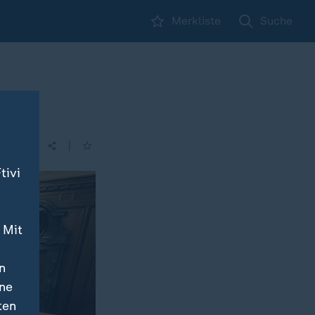
Merkliste
Suche
|
| 14:00
tivi
 Mit
n
ine
ten