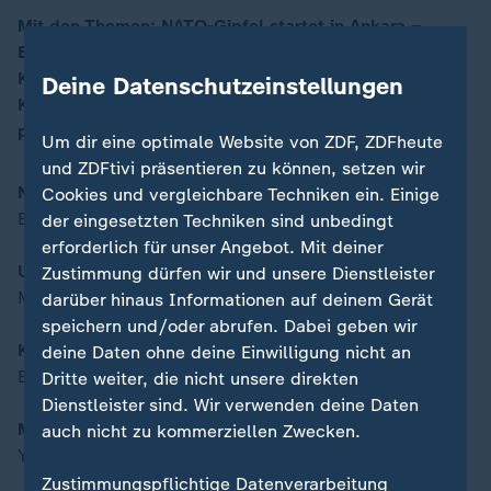
Mit den Themen: NATO-Gipfel startet in Ankara –
Europa will mehr Verantwortung / U-Boote aus Kiel für
00:16
Kanada - Marineschiffbauer TKMS baut Flotte /
Deine Datenschutzeinstellungen
Krebstherapie Made in Germany – Erfolg durch
personalisierte Medizin
Um dir eine optimale Website von ZDF, ZDFheute
und ZDFtivi präsentieren zu können, setzen wir
NATO-Gipfel startet in Ankara
Cookies und vergleichbare Techniken ein. Einige
Europa will mehr Verantwortung
der eingesetzten Techniken sind unbedingt
erforderlich für unser Angebot. Mit deiner
U-Boote aus Kiel für Kanada
Zustimmung dürfen wir und unsere Dienstleister
Marineschiffbauer TKMS baut Flotte
darüber hinaus Informationen auf deinem Gerät
speichern und/oder abrufen. Dabei geben wir
Krebstherapie "Made in Germany"
deine Daten ohne deine Einwilligung nicht an
Erfolg durch personalisierte Medizin
Dritte weiter, die nicht unsere direkten
Dienstleister sind. Wir verwenden deine Daten
Moderation:
auch nicht zu kommerziellen Zwecken.
Yve Fehring
Zustimmungspflichtige Datenverarbeitung