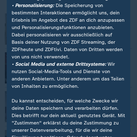
• Personalisierung:
Die Speicherung von
bestimmten Interaktionen ermöglicht uns, dein
Nato Gipfel startet in Ankara
Erlebnis im Angebot des ZDF an dich anzupassen
Isabelle Schäfers
und Personalisierungsfunktionen anzubieten.
Dabei personalisieren wir ausschließlich auf
Video
3:33
Basis deiner Nutzung von ZDF Streaming, der
ZDFheute und ZDFtivi. Daten von Dritten werden
Geht die bayrische Polizei zu weit?
von uns nicht verwendet.
Samuel Kirsch
• Social Media und externe Drittsysteme:
Wir
nutzen Social-Media-Tools und Dienste von
anderen Anbietern. Unter anderem um das Teilen
Video
2:01
von Inhalten zu ermöglichen.
Krebstherapie Made in Germany
Du kannst entscheiden, für welche Zwecke wir
Cornelia Schiemenz
deine Daten speichern und verarbeiten dürfen.
Dies betrifft nur dein aktuell genutztes Gerät. Mit
Video
1:51
"Zustimmen" erklärst du deine Zustimmung zu
unserer Datenverarbeitung, für die wir deine
Neue Seenplatte in der Lausitz