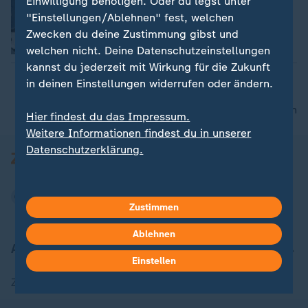
Einwilligung benötigen. Oder du legst unter
Dorte Störmann
"Einstellungen/Ablehnen" fest, welchen
Zwecken du deine Zustimmung gibst und
Video
1:51
welchen nicht. Deine Datenschutzeinstellungen
kannst du jederzeit mit Wirkung für die Zukunft
in deinen Einstellungen widerrufen oder ändern.
nach oben
Hier findest du das Impressum.
Weitere Informationen findest du in unserer
Datenschutzerklärung.
Zustimmen
Ablehnen
Aktuell bei ZDFheute
Einstellen
Zuletzt veröffentlicht