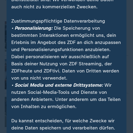
auch nicht zu kommerziellen Zwecken.
Zustimmungspflichtige Datenverarbeitung
Kritik am Stellenabbau bei Lufthansa
• Personalisierung:
Die Speicherung von
Sina Mainitz
bestimmten Interaktionen ermöglicht uns, dein
Erlebnis im Angebot des ZDF an dich anzupassen
Video
1:28
und Personalisierungsfunktionen anzubieten.
Dabei personalisieren wir ausschließlich auf
Nach den Stichwahlen in NRW
Basis deiner Nutzung von ZDF Streaming, der
Dominik Müller-Russell
ZDFheute und ZDFtivi. Daten von Dritten werden
von uns nicht verwendet.
• Social Media und externe Drittsysteme:
Wir
Video
2:03
nutzen Social-Media-Tools und Dienste von
anderen Anbietern. Unter anderem um das Teilen
Lebensgefühl Ost
von Inhalten zu ermöglichen.
Daniela Sonntag
Du kannst entscheiden, für welche Zwecke wir
Video
2:10
deine Daten speichern und verarbeiten dürfen.