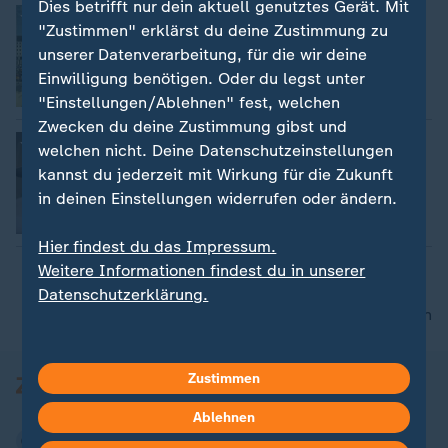
Dies betrifft nur dein aktuell genutztes Gerät. Mit
Münchner S-Bahn-Ausbau
"Zustimmen" erklärst du deine Zustimmung zu
Chiara Dombek
unserer Datenverarbeitung, für die wir deine
Einwilligung benötigen. Oder du legst unter
Video
1:38
"Einstellungen/Ablehnen" fest, welchen
Zwecken du deine Zustimmung gibst und
Max und Moritz feiern Geburtstag
welchen nicht. Deine Datenschutzeinstellungen
Malin Ihlau
kannst du jederzeit mit Wirkung für die Zukunft
in deinen Einstellungen widerrufen oder ändern.
Video
1:47
Hier findest du das Impressum.
Weitere Informationen findest du in unserer
Datenschutzerklärung.
nach oben
Zustimmen
Ablehnen