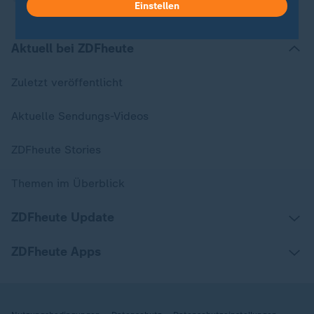
Einstellen
Aktuell bei ZDFheute
Zuletzt veröffentlicht
Aktuelle Sendungs-Videos
ZDFheute Stories
Themen im Überblick
ZDFheute Update
ZDFheute Apps