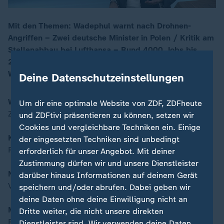
Mit den Themen: Wadephul warnt nach Drohnen-
Angriffen – Zwei deutsche Minister in Polen / Kritik am
00:16
Stellenabbau bei Lufthansa – Rund 4000 Jobs bis
2030 betroffen / Nach den Stichwahlen in NRW – Viel
Wechsel in den Rathäusern
Deine Datenschutzeinstellungen
Wadephul warnt nach Drohnenangriffen
Um dir eine optimale Website von ZDF, ZDFheute
Zwei deutsche Minister in Polen
und ZDFtivi präsentieren zu können, setzen wir
Cookies und vergleichbare Techniken ein. Einige
Kritik am Stellenabbau bei Lufthansa
der eingesetzten Techniken sind unbedingt
Rund 4000 Jobs bis 2030 betroffen
erforderlich für unser Angebot. Mit deiner
Zustimmung dürfen wir und unsere Dienstleister
Nach den Stichwahlen in NRW
darüber hinaus Informationen auf deinem Gerät
Viel Wechsel in den Rathäusern
speichern und/oder abrufen. Dabei geben wir
deine Daten ohne deine Einwilligung nicht an
Moderation:
Dritte weiter, die nicht unsere direkten
Ralph Szepanski
Dienstleister sind. Wir verwenden deine Daten