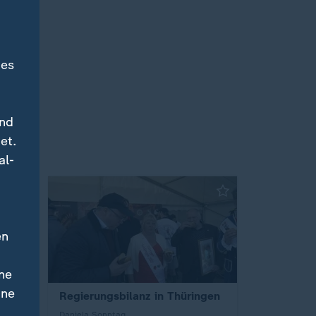
des
und
et.
al-
en
ne
ine
Regierungsbilanz in Thüringen
Daniela Sonntag