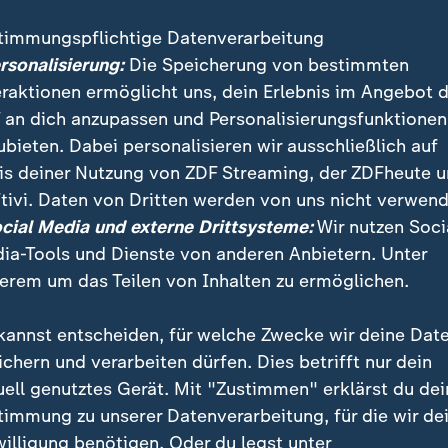
 Union und SPD tagen
timmungspflichtige Datenverarbeitung
z in Thüringen
ersonalisierung:
Die Speicherung von bestimmten
eerkoalition
eraktionen ermöglicht uns, dein Erlebnis im Angebot 
 an dich anzupassen und Personalisierungsfunktionen
ubieten. Dabei personalisieren wir ausschließlich auf
i
is deiner Nutzung von ZDF Streaming, der ZDFheute 
tivi. Daten von Dritten werden von uns nicht verwend
ocial Media und externe Drittsysteme:
Wir nutzen Soci
ia-Tools und Dienste von anderen Anbietern. Unter
erem um das Teilen von Inhalten zu ermöglichen.
kannst entscheiden, für welche Zwecke wir deine Dat
ichern und verarbeiten dürfen. Dies betrifft nur dein
uell genutztes Gerät. Mit "Zustimmen" erklärst du dei
timmung zu unserer Datenverarbeitung, für die wir de
oren gegen
Heiße Phase der
kräftemangel
Koalitionsverhandlungen
willigung benötigen. Oder du legst unter