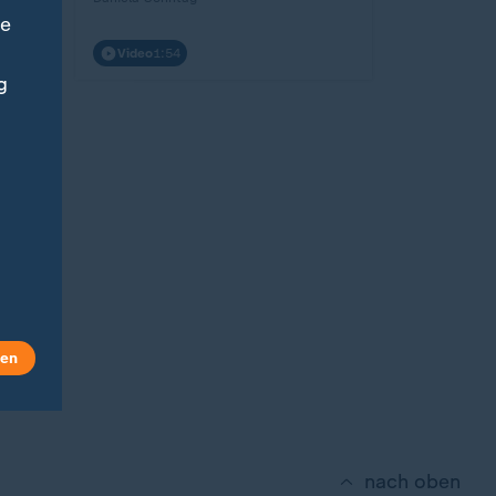
ne
Video
1:54
g
len
nach oben