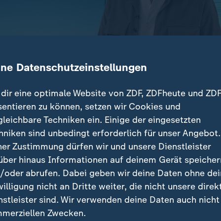
ine Datenschutzeinstellungen
dir eine optimale Website von ZDF, ZDFheute und ZDF
sentieren zu können, setzen wir Cookies und
 Schweres Erdbeben auch in Thailand – viele Touriste
gleichbare Techniken ein. Einige der eingesetzten
ndlungen: heiße Phase – Parteichefs von Union und S
hniken sind unbedingt erforderlich für unser Angebot.
z in Thüringen – 100 Tage Brombeerkoalition
ner Zustimmung dürfen wir und unsere Dienstleister
über hinaus Informationen auf deinem Gerät speicher
en auch in Thailand
/oder abrufen. Dabei geben wir deine Daten ohne de
betroffen
willigung nicht an Dritte weiter, die nicht unsere direk
nstleister sind. Wir verwenden deine Daten auch nicht
ndlungen: heiße Phase
merziellen Zwecken.