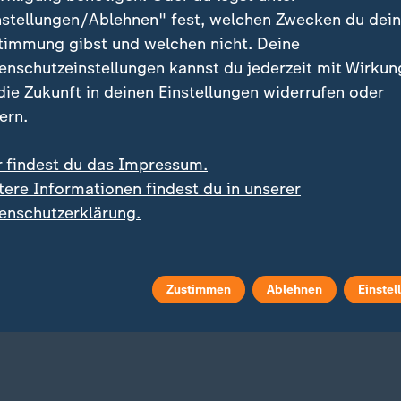
nstellungen/Ablehnen" fest, welchen Zwecken du dei
s Aust
Karl Hinterleitner
timmung gibst und welchen nicht. Deine
deo
1:46
Video
1:50
enschutzeinstellungen kannst du jederzeit mit Wirkun
 die Zukunft in deinen Einstellungen widerrufen oder
ern.
r findest du das Impressum.
tere Informationen findest du in unserer
enschutzerklärung.
der Raumfahrt
a Blessmann
Zustimmen
Ablehnen
Einstel
deo
1:53