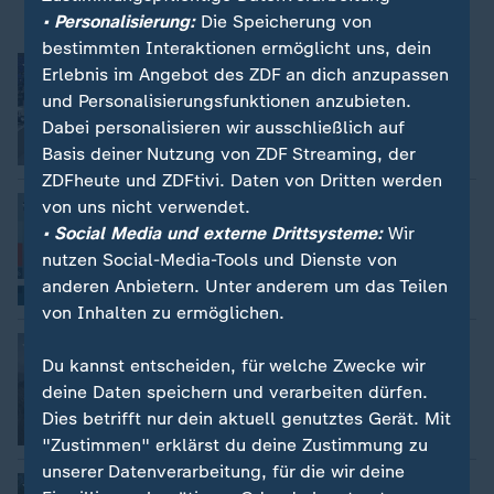
• Personalisierung:
Die Speicherung von
bestimmten Interaktionen ermöglicht uns, dein
Bundestagsdebatte zum Rentenpaket
Erlebnis im Angebot des ZDF an dich anzupassen
Dorthe Ferber
und Personalisierungsfunktionen anzubieten.
Dabei personalisieren wir ausschließlich auf
Basis deiner Nutzung von ZDF Streaming, der
Video
2:02
ZDFheute und ZDFtivi. Daten von Dritten werden
Politbarometer zur K-Frage
von uns nicht verwendet.
Astrid Delgado
• Social Media und externe Drittsysteme:
Wir
nutzen Social-Media-Tools und Dienste von
anderen Anbietern. Unter anderem um das Teilen
Video
1:55
von Inhalten zu ermöglichen.
Kein Platz auf Bauschutt Deponie
Du kannst entscheiden, für welche Zwecke wir
Stefan Schlösser
deine Daten speichern und verarbeiten dürfen.
Dies betrifft nur dein aktuell genutztes Gerät. Mit
Video
1:56
"Zustimmen" erklärst du deine Zustimmung zu
unserer Datenverarbeitung, für die wir deine
Wiesn für kleines Geld