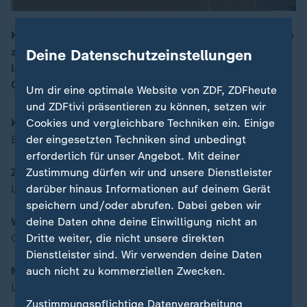
Kommt der nächste Ampelstreit? – Bundestagsdebatte
zum Rentenpaket / ZDF-Politbarometer zur K-Frage –
Deine Datenschutzeinstellungen
00:17
leichter Vorteil für Merz / Wiesn für kleines Geld –
Campen statt teuer logieren
Um dir eine optimale Website von ZDF, ZDFheute
und ZDFtivi präsentieren zu können, setzen wir
Cookies und vergleichbare Techniken ein. Einige
Kommt der nächste Ampelstreit?
der eingesetzten Techniken sind unbedingt
Bundestagsdebatte zum Rentenpaket
erforderlich für unser Angebot. Mit deiner
Zustimmung dürfen wir und unsere Dienstleister
ZDF-Politbarometer zur K-Frage
darüber hinaus Informationen auf deinem Gerät
Leichter Vorteil für Merz
speichern und/oder abrufen. Dabei geben wir
deine Daten ohne deine Einwilligung nicht an
Wiesn für kleines Geld
Dritte weiter, die nicht unsere direkten
Campen statt teuer logieren
Dienstleister sind. Wir verwenden deine Daten
auch nicht zu kommerziellen Zwecken.
Moderation:
Linda Kierstan
Zustimmungspflichtige Datenverarbeitung