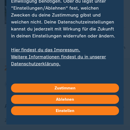
Einwilligung benötigen. Oder du legst unter
Caroline Drees
"Einstellungen/Ablehnen" fest, welchen
Zwecken du deine Zustimmung gibst und
Video
1:46
welchen nicht. Deine Datenschutzeinstellungen
kannst du jederzeit mit Wirkung für die Zukunft
in deinen Einstellungen widerrufen oder ändern.
nach oben
Hier findest du das Impressum.
Weitere Informationen findest du in unserer
Datenschutzerklärung.
Zustimmen
Ablehnen
Aktuell bei ZDFheute
Einstellen
Zuletzt veröffentlicht