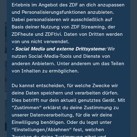
Erlebnis im Angebot des ZDF an dich anzupassen
und Personalisierungsfunktionen anzubieten.
Dabei personalisieren wir ausschließlich auf
Neue Bahnchefin und neue Strategie
Basis deiner Nutzung von ZDF Streaming, der
Hansjürgen Piel
ZDFheute und ZDFtivi. Daten von Dritten werden
von uns nicht verwendet.
• Social Media und externe Drittsysteme:
Wir
Video
3:31
nutzen Social-Media-Tools und Dienste von
anderen Anbietern. Unter anderem um das Teilen
Streit um Giftgrube Brüchau
von Inhalten zu ermöglichen.
Hagen Mikulas
Du kannst entscheiden, für welche Zwecke wir
Video
1:59
deine Daten speichern und verarbeiten dürfen.
Dies betrifft nur dein aktuell genutztes Gerät. Mit
Unterrichtsfach „Fit for Life“
"Zustimmen" erklärst du deine Zustimmung zu
Susanne Biedenkopf
unserer Datenverarbeitung, für die wir deine
Einwilligung benötigen. Oder du legst unter
Video
1:49
"Einstellungen/Ablehnen" fest, welchen
Zwecken du deine Zustimmung gibst und