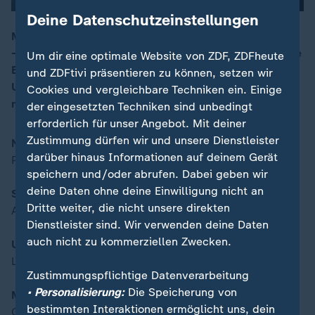
Deine Datenschutzeinstellungen
Mit den Themen: Neue Bahnchefin und neue Strategie
– Pünktlichkeitsziele verschoben / Streit um Giftgrube
Um dir eine optimale Website von ZDF, ZDFheute
Brüchau – Anwohner für Beseitigung von Giftmüll /
und ZDFtivi präsentieren zu können, setzen wir
Unterrichtsfach „Fit for Life“ – Lernen für das Leben
Cookies und vergleichbare Techniken ein. Einige
nach der Schule
der eingesetzten Techniken sind unbedingt
erforderlich für unser Angebot. Mit deiner
Zustimmung dürfen wir und unsere Dienstleister
Neue Bahnchefin und neue Strategie
darüber hinaus Informationen auf deinem Gerät
Pünktlichkeitsziele verschoben
speichern und/oder abrufen. Dabei geben wir
deine Daten ohne deine Einwilligung nicht an
Streit um Giftgrube Brüchau
Dritte weiter, die nicht unsere direkten
Anwohner für Beseitigung von Giftmüll
Dienstleister sind. Wir verwenden deine Daten
auch nicht zu kommerziellen Zwecken.
Unterrichtsfach "Fit for Life"
Lernen für das Leben nach der Schule
Zustimmungspflichtige Datenverarbeitung
• Personalisierung:
Die Speicherung von
Moderation:
bestimmten Interaktionen ermöglicht uns, dein
Carsten Rüger