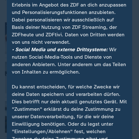
Erlebnis im Angebot des ZDF an dich anzupassen
und Personalisierungsfunktionen anzubieten.
Dabei personalisieren wir ausschließlich auf
Abstimmung zu Grundgesetzänderung
Basis deiner Nutzung von ZDF Streaming, der
Bernd Benthin, Ines Trams, Anke Lang
ZDFheute und ZDFtivi. Daten von Dritten werden
von uns nicht verwendet.
• Social Media und externe Drittsysteme:
Wir
Video
6:21
nutzen Social-Media-Tools und Dienste von
anderen Anbietern. Unter anderem um das Teilen
Spionageangst durch Drohnenflug
von Inhalten zu ermöglichen.
Heike Kruse
Du kannst entscheiden, für welche Zwecke wir
Video
1:44
deine Daten speichern und verarbeiten dürfen.
Dies betrifft nur dein aktuell genutztes Gerät. Mit
Secondhand Baumarkt in Hamburg
"Zustimmen" erklärst du deine Zustimmung zu
Laurent Schons
unserer Datenverarbeitung, für die wir deine
Einwilligung benötigen. Oder du legst unter
Video
1:58
"Einstellungen/Ablehnen" fest, welchen
Zwecken du deine Zustimmung gibst und