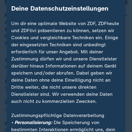
Deine Datenschutzeinstellungen
Mit den Themen: Tag der Entscheidung im Bundestag –
Abstimmung zu Grundgesetzänderungen /
Um dir eine optimale Website von ZDF, ZDFheute
00:16
Bedrohungsgefühl auf Husum – Spionageangst durch
und ZDFtivi präsentieren zu können, setzen wir
Drohnenflug / Verwendung wertvoller Materialreste –
Cookies und vergleichbare Techniken ein. Einige
Secondhand Baumarkt in Hamburg
der eingesetzten Techniken sind unbedingt
erforderlich für unser Angebot. Mit deiner
Zustimmung dürfen wir und unsere Dienstleister
Tag der Entscheidung im Bundestag
darüber hinaus Informationen auf deinem Gerät
Abstimmung zu Grundgesetzänderungen
speichern und/oder abrufen. Dabei geben wir
deine Daten ohne deine Einwilligung nicht an
Bedrohungsgefühl auf Husum
Dritte weiter, die nicht unsere direkten
Spionageangst durch Drohnenflug
Dienstleister sind. Wir verwenden deine Daten
auch nicht zu kommerziellen Zwecken.
Secondhandbaumarkt in Hamburg
Verwendung wertvoller Materialreste
Zustimmungspflichtige Datenverarbeitung
• Personalisierung:
Die Speicherung von
Moderation:
bestimmten Interaktionen ermöglicht uns, dein
Ralph Szepanski