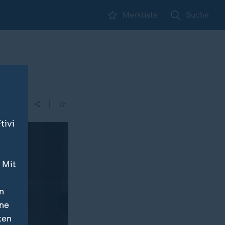
Merkliste
Suche
|
tivi
 Mit
n
ine
ten