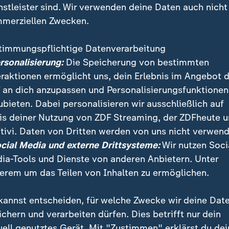
nstleister sind. Wir verwenden deine Daten auch nicht
merziellen Zwecken.
timmungspflichtige Datenverarbeitung
ersonalisierung:
Die Speicherung von bestimmten
eraktionen ermöglicht uns, dein Erlebnis im Angebot 
 an dich anzupassen und Personalisierungsfunktionen
ubieten. Dabei personalisieren wir ausschließlich auf
is deiner Nutzung von ZDF Streaming, der ZDFheute 
rt Up bietet mit „Clever Shuttle“ eine Art Sammeltaxi
tivi. Daten von Dritten werden von uns nicht verwend
trofahrzeugen an, zunächst nur in Berlin, Leipzig und
ocial Media und externe Drittsysteme:
Wir nutzen Soci
über die neue Konkurrenz nicht begeistert.
ia-Tools und Dienste von anderen Anbietern. Unter
erem um das Teilen von Inhalten zu ermöglichen.
kannst entscheiden, für welche Zwecke wir deine Dat
ichern und verarbeiten dürfen. Dies betrifft nur dein
uell genutztes Gerät. Mit "Zustimmen" erklärst du dei