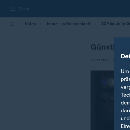
Menü
ZDF heute in D
Video
heute - in Deutschland
Günstige A
De
06.03.2017 | 14:00
Um 
prä
ver
Tec
dei
dar
und
Ein