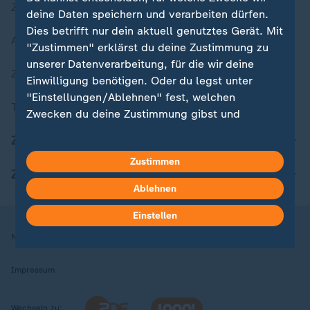
Zuletzt veröffentlicht
deine Daten speichern und verarbeiten dürfen.
Dies betrifft nur dein aktuell genutztes Gerät. Mit
Aktuelle Sendungs-Videos
"Zustimmen" erklärst du deine Zustimmung zu
unserer Datenverarbeitung, für die wir deine
ZDFheute Stories
Einwilligung benötigen. Oder du legst unter
"Einstellungen/Ablehnen" fest, welchen
Themen im Überblick
Zwecken du deine Zustimmung gibst und
welchen nicht. Deine Datenschutzeinstellungen
ZDFheute Update
kannst du jederzeit mit Wirkung für die Zukunft
Zustimmen
in deinen Einstellungen widerrufen oder ändern.
ZDFheute Apps
Ablehnen
Hier findest du das Impressum.
Weitere Informationen findest du in unserer
Einstellen
Datenschutzerklärung.
Nutzungsbedingungen
Datenschutz
Datenschutzeinstellungen
Impressum
Wechseln zu: