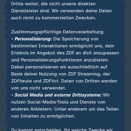
Dritte weiter, die nicht unsere direkten
Bereits Ende September war die A20 bei Tribsees einen
Dienstleister sind. Wir verwenden deine Daten
halben Meter abgesackt, jetzt ist die Spur komplett
00:07
auch nicht zu kommerziellen Zwecken.
abgebrochen. Der Verkehr Richtung Stettin wird jetzt
durch die umliegenden Gemeinden gelenkt, was eine
Zustimmungspflichtige Datenverarbeitung
starke Belastung für die Anwohner bedeutet.
• Personalisierung:
Die Speicherung von
bestimmten Interaktionen ermöglicht uns, dein
Erlebnis im Angebot des ZDF an dich anzupassen
und Personalisierungsfunktionen anzubieten.
nach oben
Dabei personalisieren wir ausschließlich auf
Basis deiner Nutzung von ZDF Streaming, der
ZDFheute und ZDFtivi. Daten von Dritten werden
von uns nicht verwendet.
• Social Media und externe Drittsysteme:
Wir
nutzen Social-Media-Tools und Dienste von
anderen Anbietern. Unter anderem um das Teilen
von Inhalten zu ermöglichen.
Aktuell bei ZDFheute
Du kannst entscheiden, für welche Zwecke wir