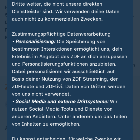
Dritte weiter, die nicht unsere direkten
Heute diskutierte der Bundestag in seiner letzten
Dienstleister sind. Wir verwenden deine Daten
Sitzung vor der Wahl über die Situation in Deutschland.
00:06
auch nicht zu kommerziellen Zwecken.
Dabei zeigte die Große Koalition wenig Einigkeit. Alle
Fraktionen schalteten auf Wahlkampf. Nur die
Zustimmungspflichtige Datenverarbeitung
Kanzlerin zog eine positive Bilanz.
• Personalisierung:
Die Speicherung von
bestimmten Interaktionen ermöglicht uns, dein
Erlebnis im Angebot des ZDF an dich anzupassen
und Personalisierungsfunktionen anzubieten.
nach oben
Dabei personalisieren wir ausschließlich auf
Basis deiner Nutzung von ZDF Streaming, der
ZDFheute und ZDFtivi. Daten von Dritten werden
von uns nicht verwendet.
• Social Media und externe Drittsysteme:
Wir
nutzen Social-Media-Tools und Dienste von
anderen Anbietern. Unter anderem um das Teilen
von Inhalten zu ermöglichen.
Aktuell bei ZDFheute
Du kannst entscheiden, für welche Zwecke wir