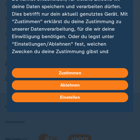
Zuletzt veröffentlicht
deine Daten speichern und verarbeiten dürfen.
Dies betrifft nur dein aktuell genutztes Gerät. Mit
Aktuelle Sendungs-Videos
"Zustimmen" erklärst du deine Zustimmung zu
unserer Datenverarbeitung, für die wir deine
ZDFheute Stories
Einwilligung benötigen. Oder du legst unter
"Einstellungen/Ablehnen" fest, welchen
Themen im Überblick
Zwecken du deine Zustimmung gibst und
welchen nicht. Deine Datenschutzeinstellungen
ZDFheute Update
kannst du jederzeit mit Wirkung für die Zukunft
Zustimmen
in deinen Einstellungen widerrufen oder ändern.
ZDFheute Apps
Ablehnen
Hier findest du das Impressum.
Weitere Informationen findest du in unserer
Einstellen
Datenschutzerklärung.
Nutzungsbedingungen
Datenschutz
Datenschutzeinstellungen
Impressum
Wechseln zu: