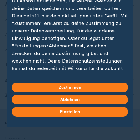
Du kannst entscheiden, für welche Zwecke wir
Aktuell bei ZDFheute
deine Daten speichern und verarbeiten dürfen.
Dies betrifft nur dein aktuell genutztes Gerät. Mit
Zuletzt veröffentlicht
"Zustimmen" erklärst du deine Zustimmung zu
unserer Datenverarbeitung, für die wir deine
Aktuelle Sendungs-Videos
Einwilligung benötigen. Oder du legst unter
"Einstellungen/Ablehnen" fest, welchen
ZDFheute Stories
Zwecken du deine Zustimmung gibst und
welchen nicht. Deine Datenschutzeinstellungen
Themen im Überblick
kannst du jederzeit mit Wirkung für die Zukunft
in deinen Einstellungen widerrufen oder ändern.
ZDFheute Update
Zustimmen
Hier findest du das Impressum.
ZDFheute Apps
Weitere Informationen findest du in unserer
Ablehnen
Datenschutzerklärung.
Einstellen
Nutzungsbedingungen
Datenschutz
Datenschutzeinstellungen
Impressum