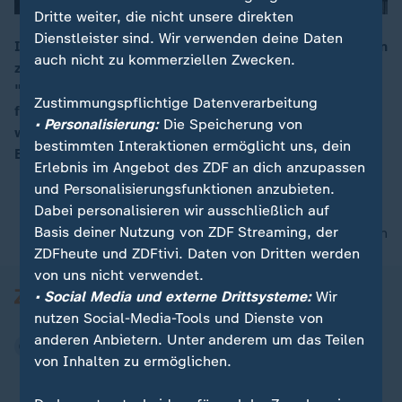
Dritte weiter, die nicht unsere direkten
Dienstleister sind. Wir verwenden deine Daten
In Chemnitz haben sich am Abend etwa 900 Menschen
auch nicht zu kommerziellen Zwecken.
zu einer Demo der rechtspopulistischen Bewegung
00:05
"Pro Chemnitz" versammelt. Die Veranstaltung verlief
Zustimmungspflichtige Datenverarbeitung
friedlich. Die Proteste fanden vor dem Stadion statt,
• Personalisierung:
Die Speicherung von
wo Ministerpräsident Kretschmer mit mehr als 600
bestimmten Interaktionen ermöglicht uns, dein
Bürgern diskutierte.
Erlebnis im Angebot des ZDF an dich anzupassen
und Personalisierungsfunktionen anzubieten.
Dabei personalisieren wir ausschließlich auf
Basis deiner Nutzung von ZDF Streaming, der
nach oben
ZDFheute und ZDFtivi. Daten von Dritten werden
von uns nicht verwendet.
• Social Media und externe Drittsysteme:
Wir
nutzen Social-Media-Tools und Dienste von
anderen Anbietern. Unter anderem um das Teilen
von Inhalten zu ermöglichen.