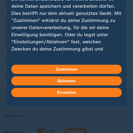
Zuletzt veröffentlicht
deine Daten speichern und verarbeiten dürfen.
Dies betrifft nur dein aktuell genutztes Gerät. Mit
Aktuelle Sendungs-Videos
"Zustimmen" erklärst du deine Zustimmung zu
unserer Datenverarbeitung, für die wir deine
ZDFheute Stories
Einwilligung benötigen. Oder du legst unter
"Einstellungen/Ablehnen" fest, welchen
Themen im Überblick
Zwecken du deine Zustimmung gibst und
welchen nicht. Deine Datenschutzeinstellungen
ZDFheute Update
kannst du jederzeit mit Wirkung für die Zukunft
Zustimmen
in deinen Einstellungen widerrufen oder ändern.
ZDFheute Apps
Ablehnen
Hier findest du das Impressum.
Weitere Informationen findest du in unserer
Einstellen
Datenschutzerklärung.
Nutzungsbedingungen
Datenschutz
Datenschutzeinstellungen
Impressum
Wechseln zu: