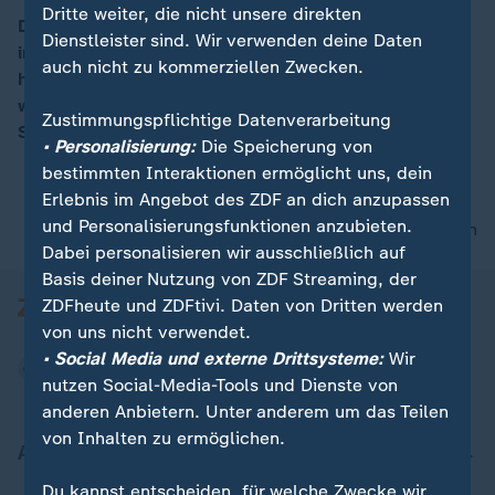
Dritte weiter, die nicht unsere direkten
Der ehemalige CDU-Generalsekretär Heiner Geißler ist
Dienstleister sind. Wir verwenden deine Daten
im Alter von 87 Jahren gestorben; das teilte sein Sohn
00:05
auch nicht zu kommerziellen Zwecken.
heute mit. Auch nach seinem Rückzug aus der Politik
war Geißler u.a. im Streit um das Bahn-Projekt
Zustimmungspflichtige Datenverarbeitung
Stuttgart 21 als Schlichter politisch aktiv.
• Personalisierung:
Die Speicherung von
bestimmten Interaktionen ermöglicht uns, dein
Erlebnis im Angebot des ZDF an dich anzupassen
und Personalisierungsfunktionen anzubieten.
nach oben
Dabei personalisieren wir ausschließlich auf
Basis deiner Nutzung von ZDF Streaming, der
ZDFheute und ZDFtivi. Daten von Dritten werden
von uns nicht verwendet.
• Social Media und externe Drittsysteme:
Wir
nutzen Social-Media-Tools und Dienste von
anderen Anbietern. Unter anderem um das Teilen
von Inhalten zu ermöglichen.
Aktuell bei ZDFheute
Du kannst entscheiden, für welche Zwecke wir