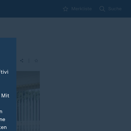
Merkliste
Suche
|
tivi
 Mit
n
ine
ten