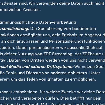
nstleister sind. Wir verwenden deine Daten auch nicht
merziellen Zwecken.
timmungspflichtige Datenverarbeitung
ersonalisierung:
Die Speicherung von bestimmten
eraktionen ermöglicht uns, dein Erlebnis im Angebot 
 an dich anzupassen und Personalisierungsfunktionen
ubieten. Dabei personalisieren wir ausschließlich auf
is deiner Nutzung von ZDF Streaming, der ZDFheute 
n, marode Schulen - die Infrastruktur vieler Gemeinde
tivi. Daten von Dritten werden von uns nicht verwend
. Für die knapp über 1000 Kommunen in Niedersachs
ocial Media und externe Drittsysteme:
Wir nutzen Soci
sstau auf 15 Milliarden Euro, sagt der Städte- und G
ia-Tools und Dienste von anderen Anbietern. Unter
erem um das Teilen von Inhalten zu ermöglichen.
kannst entscheiden, für welche Zwecke wir deine Dat
ichern und verarbeiten dürfen. Dies betrifft nur dein
uell genutztes Gerät. Mit "Zustimmen" erklärst du dei