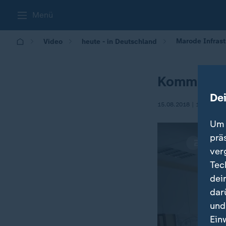
Menü
Marode Infras
Video
heute - in Deutschland
Kommunen 
De
15.08.2018 | 14:00
Um 
prä
ver
Tec
dei
dar
und
Ein