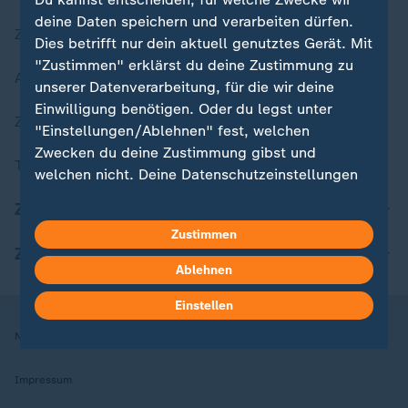
deine Daten speichern und verarbeiten dürfen.
Zuletzt veröffentlicht
Dies betrifft nur dein aktuell genutztes Gerät. Mit
"Zustimmen" erklärst du deine Zustimmung zu
Aktuelle Sendungs-Videos
unserer Datenverarbeitung, für die wir deine
Einwilligung benötigen. Oder du legst unter
ZDFheute Stories
"Einstellungen/Ablehnen" fest, welchen
Zwecken du deine Zustimmung gibst und
Themen im Überblick
welchen nicht. Deine Datenschutzeinstellungen
kannst du jederzeit mit Wirkung für die Zukunft
ZDFheute Update
in deinen Einstellungen widerrufen oder ändern.
Zustimmen
ZDFheute Apps
Hier findest du das Impressum.
Ablehnen
Weitere Informationen findest du in unserer
Datenschutzerklärung.
Einstellen
Nutzungsbedingungen
Datenschutz
Datenschutzeinstellungen
Impressum