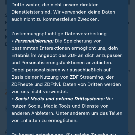
Dritte weiter, die nicht unsere direkten
Dienstleister sind. Wir verwenden deine Daten
Schwarz-Rot plant den Haushalt 2026 mit
auch nicht zu kommerziellen Zwecken.
Rekordschulden und erntet für den Vorschlag Kritik. In
00:15
der Generaldebatte morgen werden neben dem
Zustimmungspflichtige Datenverarbeitung
Kanzler auch die Vorsitzenden der
• Personalisierung:
Die Speicherung von
Bundestagsfraktionen reden.
bestimmten Interaktionen ermöglicht uns, dein
Erlebnis im Angebot des ZDF an dich anzupassen
und Personalisierungsfunktionen anzubieten.
Dabei personalisieren wir ausschließlich auf
nach oben
Basis deiner Nutzung von ZDF Streaming, der
ZDFheute und ZDFtivi. Daten von Dritten werden
von uns nicht verwendet.
• Social Media und externe Drittsysteme:
Wir
nutzen Social-Media-Tools und Dienste von
anderen Anbietern. Unter anderem um das Teilen
von Inhalten zu ermöglichen.
Aktuell bei ZDFheute
Du kannst entscheiden, für welche Zwecke wir