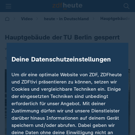
Hauptgebäude der
Video
heute - in Deutschland
Hauptgebäude der TU Berlin gesperrt
von Markus Gross
|
Deine Datenschutzeinstellungen
11.05.2026 | 14:00
Um dir eine optimale Website von ZDF, ZDFheute
und ZDFtivi präsentieren zu können, setzen wir
Cookies und vergleichbare Techniken ein. Einige
der eingesetzten Techniken sind unbedingt
erforderlich für unser Angebot. Mit deiner
Zustimmung dürfen wir und unsere Dienstleister
darüber hinaus Informationen auf deinem Gerät
speichern und/oder abrufen. Dabei geben wir
deine Daten ohne deine Einwilligung nicht an