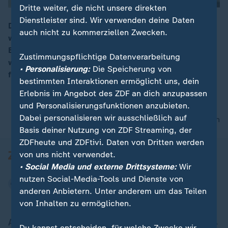
Dritte weiter, die nicht unsere direkten
Dienstleister sind. Wir verwenden deine Daten
Das Hauptgebäude der Technischen Universität Berlin
auch nicht zu kommerziellen Zwecken.
wurde wegen Wasserschäden und anderen
00:16
Beeinträchtigungen vorerst gesperrt. Die Mängel
Zustimmungspflichtige Datenverarbeitung
wurden bei einer Begehung durch Behörden
• Personalisierung:
Die Speicherung von
festgestellt.
bestimmten Interaktionen ermöglicht uns, dein
Erlebnis im Angebot des ZDF an dich anzupassen
und Personalisierungsfunktionen anzubieten.
Dabei personalisieren wir ausschließlich auf
nach oben
Basis deiner Nutzung von ZDF Streaming, der
ZDFheute und ZDFtivi. Daten von Dritten werden
von uns nicht verwendet.
• Social Media und externe Drittsysteme:
Wir
nutzen Social-Media-Tools und Dienste von
anderen Anbietern. Unter anderem um das Teilen
von Inhalten zu ermöglichen.
Aktuell bei ZDFheute
Du kannst entscheiden, für welche Zwecke wir