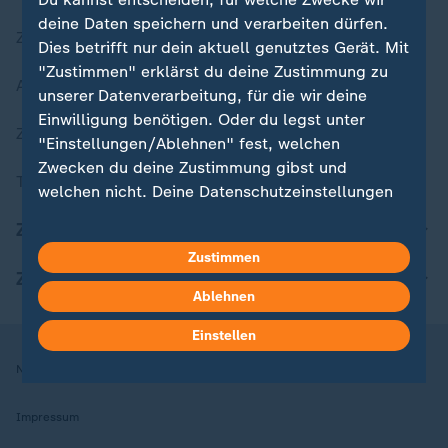
deine Daten speichern und verarbeiten dürfen.
Zuletzt veröffentlicht
Dies betrifft nur dein aktuell genutztes Gerät. Mit
"Zustimmen" erklärst du deine Zustimmung zu
Aktuelle Sendungs-Videos
unserer Datenverarbeitung, für die wir deine
Einwilligung benötigen. Oder du legst unter
ZDFheute Stories
"Einstellungen/Ablehnen" fest, welchen
Zwecken du deine Zustimmung gibst und
Themen im Überblick
welchen nicht. Deine Datenschutzeinstellungen
kannst du jederzeit mit Wirkung für die Zukunft
ZDFheute Update
in deinen Einstellungen widerrufen oder ändern.
Zustimmen
ZDFheute Apps
Hier findest du das Impressum.
Ablehnen
Weitere Informationen findest du in unserer
Datenschutzerklärung.
Einstellen
Nutzungsbedingungen
Datenschutz
Datenschutzeinstellungen
Impressum