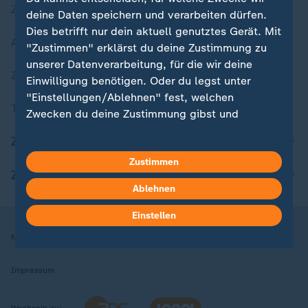
Zuletzt veröffentlicht
deine Daten speichern und verarbeiten dürfen.
Dies betrifft nur dein aktuell genutztes Gerät. Mit
Aktuelle Sendungs-Videos
"Zustimmen" erklärst du deine Zustimmung zu
unserer Datenverarbeitung, für die wir deine
ZDFheute Stories
Einwilligung benötigen. Oder du legst unter
"Einstellungen/Ablehnen" fest, welchen
Themen im Überblick
Zwecken du deine Zustimmung gibst und
welchen nicht. Deine Datenschutzeinstellungen
ZDFheute Update
kannst du jederzeit mit Wirkung für die Zukunft
Zustimmen
in deinen Einstellungen widerrufen oder ändern.
ZDFheute Apps
Ablehnen
Hier findest du das Impressum.
Weitere Informationen findest du in unserer
Einstellen
Datenschutzerklärung.
Nutzungsbedingungen
Datenschutz
Datenschutzeinstellungen
Impressum