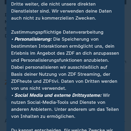
Dritte weiter, die nicht unsere direkten
Dienstleister sind. Wir verwenden deine Daten
In Baden-Württemberg und Bayern kam es in der
auch nicht zu kommerziellen Zwecken.
Nacht zu hunderten Unfällen durch spiegelglatte
00:15
Straßen. In Bayern kamen zwei Menschen ums Leben.
Zustimmungspflichtige Datenverarbeitung
Die Polizei warnt vor anhaltender Glätte.
• Personalisierung:
Die Speicherung von
bestimmten Interaktionen ermöglicht uns, dein
Erlebnis im Angebot des ZDF an dich anzupassen
und Personalisierungsfunktionen anzubieten.
nach oben
Dabei personalisieren wir ausschließlich auf
Basis deiner Nutzung von ZDF Streaming, der
ZDFheute und ZDFtivi. Daten von Dritten werden
von uns nicht verwendet.
• Social Media und externe Drittsysteme:
Wir
nutzen Social-Media-Tools und Dienste von
anderen Anbietern. Unter anderem um das Teilen
von Inhalten zu ermöglichen.
Aktuell bei ZDFheute
Du kannst entscheiden, für welche Zwecke wir