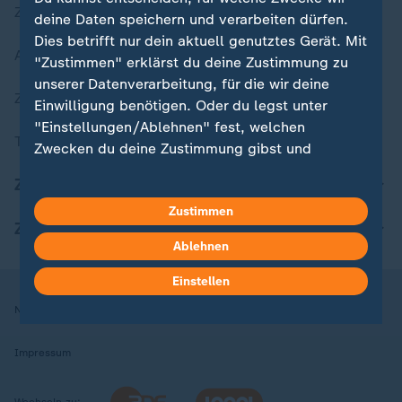
Zuletzt veröffentlicht
deine Daten speichern und verarbeiten dürfen.
Dies betrifft nur dein aktuell genutztes Gerät. Mit
Aktuelle Sendungs-Videos
"Zustimmen" erklärst du deine Zustimmung zu
unserer Datenverarbeitung, für die wir deine
ZDFheute Stories
Einwilligung benötigen. Oder du legst unter
"Einstellungen/Ablehnen" fest, welchen
Themen im Überblick
Zwecken du deine Zustimmung gibst und
welchen nicht. Deine Datenschutzeinstellungen
ZDFheute Update
kannst du jederzeit mit Wirkung für die Zukunft
Zustimmen
in deinen Einstellungen widerrufen oder ändern.
ZDFheute Apps
Ablehnen
Hier findest du das Impressum.
Weitere Informationen findest du in unserer
Einstellen
Datenschutzerklärung.
Nutzungsbedingungen
Datenschutz
Datenschutzeinstellungen
Impressum