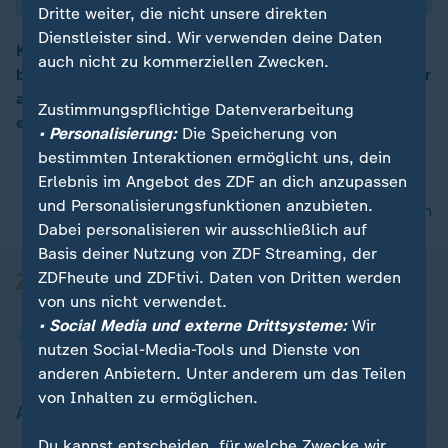
Dritte weiter, die nicht unsere direkten
Dienstleister sind. Wir verwenden deine Daten
Künftig werden auf Produkte, die außerhalb der EU
auch nicht zu kommerziellen Zwecken.
bestellt werden, Einfuhrzölle erhoben. Damit sollen vor
00:16
allem chinesische Billigimporte begrenzt und
Zustimmungspflichtige Datenverarbeitung
europäische Händler gestärkt werden.
• Personalisierung:
Die Speicherung von
bestimmten Interaktionen ermöglicht uns, dein
Erlebnis im Angebot des ZDF an dich anzupassen
und Personalisierungsfunktionen anzubieten.
nach oben
Dabei personalisieren wir ausschließlich auf
Basis deiner Nutzung von ZDF Streaming, der
ZDFheute und ZDFtivi. Daten von Dritten werden
von uns nicht verwendet.
• Social Media und externe Drittsysteme:
Wir
nutzen Social-Media-Tools und Dienste von
anderen Anbietern. Unter anderem um das Teilen
von Inhalten zu ermöglichen.
Aktuell bei ZDFheute
Du kannst entscheiden, für welche Zwecke wir