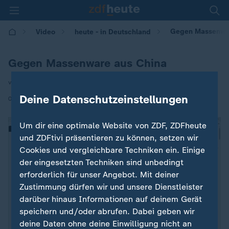
Gegen Massenwar
Video
heute - in Deutschland
Gegen Massenware aus China
von Andreas Stamm
Deine Datenschutzeinstellungen
|
01.07.2026 | 14:00
Um dir eine optimale Website von ZDF, ZDFheute
und ZDFtivi präsentieren zu können, setzen wir
Cookies und vergleichbare Techniken ein. Einige
der eingesetzten Techniken sind unbedingt
erforderlich für unser Angebot. Mit deiner
Zustimmung dürfen wir und unsere Dienstleister
darüber hinaus Informationen auf deinem Gerät
speichern und/oder abrufen. Dabei geben wir
deine Daten ohne deine Einwilligung nicht an