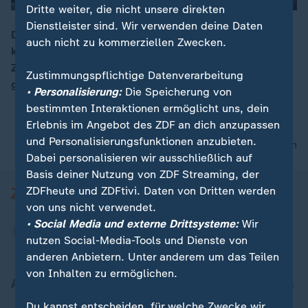
Dritte weiter, die nicht unsere direkten
Dienstleister sind. Wir verwenden deine Daten
Die Staats- und Regierungschefs der EU-Staaten
auch nicht zu kommerziellen Zwecken.
kommen heute trotz der wieder einkassierten
00:17
Zolldrohungen von US-Präsident Trump zu ihrem
Zustimmungspflichtige Datenverarbeitung
geplanten Sondergipfel in Brüssel zusammen.
• Personalisierung:
Die Speicherung von
bestimmten Interaktionen ermöglicht uns, dein
Erlebnis im Angebot des ZDF an dich anzupassen
und Personalisierungsfunktionen anzubieten.
nach oben
Dabei personalisieren wir ausschließlich auf
Basis deiner Nutzung von ZDF Streaming, der
ZDFheute und ZDFtivi. Daten von Dritten werden
von uns nicht verwendet.
• Social Media und externe Drittsysteme:
Wir
nutzen Social-Media-Tools und Dienste von
anderen Anbietern. Unter anderem um das Teilen
von Inhalten zu ermöglichen.
Aktuell bei ZDFheute
Du kannst entscheiden, für welche Zwecke wir