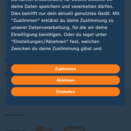
Zuletzt veröffentlicht
deine Daten speichern und verarbeiten dürfen.
Dies betrifft nur dein aktuell genutztes Gerät. Mit
Aktuelle Sendungs-Videos
"Zustimmen" erklärst du deine Zustimmung zu
unserer Datenverarbeitung, für die wir deine
ZDFheute Stories
Einwilligung benötigen. Oder du legst unter
"Einstellungen/Ablehnen" fest, welchen
Themen im Überblick
Zwecken du deine Zustimmung gibst und
welchen nicht. Deine Datenschutzeinstellungen
ZDFheute Update
kannst du jederzeit mit Wirkung für die Zukunft
Zustimmen
in deinen Einstellungen widerrufen oder ändern.
ZDFheute Apps
Ablehnen
Hier findest du das Impressum.
Weitere Informationen findest du in unserer
Einstellen
Datenschutzerklärung.
Nutzungsbedingungen
Datenschutz
Datenschutzeinstellungen
Impressum