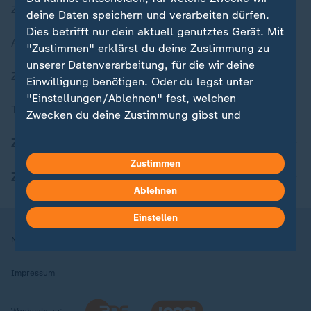
Zuletzt veröffentlicht
deine Daten speichern und verarbeiten dürfen.
Dies betrifft nur dein aktuell genutztes Gerät. Mit
Aktuelle Sendungs-Videos
"Zustimmen" erklärst du deine Zustimmung zu
unserer Datenverarbeitung, für die wir deine
ZDFheute Stories
Einwilligung benötigen. Oder du legst unter
"Einstellungen/Ablehnen" fest, welchen
Themen im Überblick
Zwecken du deine Zustimmung gibst und
welchen nicht. Deine Datenschutzeinstellungen
ZDFheute Update
kannst du jederzeit mit Wirkung für die Zukunft
Zustimmen
in deinen Einstellungen widerrufen oder ändern.
ZDFheute Apps
Ablehnen
Hier findest du das Impressum.
Weitere Informationen findest du in unserer
Einstellen
Datenschutzerklärung.
Nutzungsbedingungen
Datenschutz
Datenschutzeinstellungen
Impressum