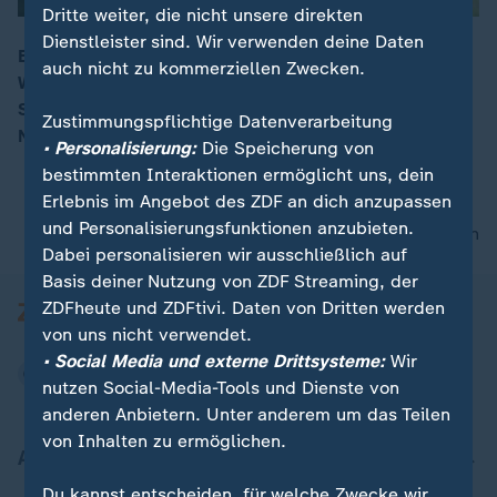
Dritte weiter, die nicht unsere direkten
Dienstleister sind. Wir verwenden deine Daten
Es wird Ernst für die deutsche Fußball-Elf: Gegner des
auch nicht zu kommerziellen Zwecken.
WM-Sechzehntelfinale ist Paraguay. Wie ist die
00:16
Stimmung in Deutschland, besonders nach der
Zustimmungspflichtige Datenverarbeitung
Niederlage im letzten Gruppenspiel?
• Personalisierung:
Die Speicherung von
bestimmten Interaktionen ermöglicht uns, dein
Erlebnis im Angebot des ZDF an dich anzupassen
und Personalisierungsfunktionen anzubieten.
nach oben
Dabei personalisieren wir ausschließlich auf
Basis deiner Nutzung von ZDF Streaming, der
ZDFheute und ZDFtivi. Daten von Dritten werden
von uns nicht verwendet.
• Social Media und externe Drittsysteme:
Wir
nutzen Social-Media-Tools und Dienste von
anderen Anbietern. Unter anderem um das Teilen
von Inhalten zu ermöglichen.
Aktuell bei ZDFheute
Du kannst entscheiden, für welche Zwecke wir