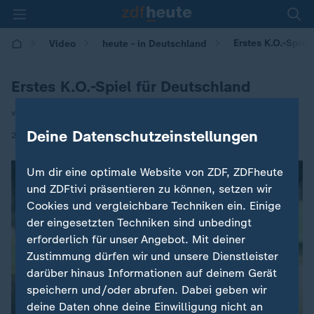
Erstes K.O.-Spiel
Video
heute - in Deutschland
Erstes K.O.-Spiel für Deutschland
von Alexander Poel
Deine Datenschutzeinstellungen
|
29.06.2026 | 14:00
Um dir eine optimale Website von ZDF, ZDFheute
und ZDFtivi präsentieren zu können, setzen wir
Cookies und vergleichbare Techniken ein. Einige
der eingesetzten Techniken sind unbedingt
erforderlich für unser Angebot. Mit deiner
Zustimmung dürfen wir und unsere Dienstleister
darüber hinaus Informationen auf deinem Gerät
speichern und/oder abrufen. Dabei geben wir
deine Daten ohne deine Einwilligung nicht an